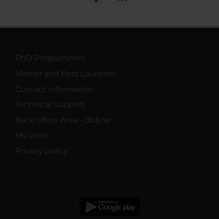
PhD Programmes
Master and Post Lauream
Contact information
Technical support
Back office Area - dbErw
MyUnivr
Privacy policy