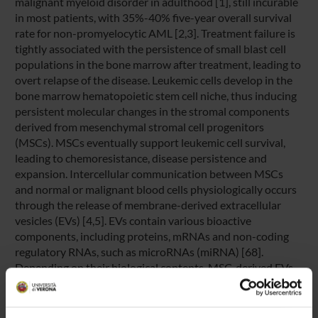
malignant myeloid disorder in adulthood [1], still incurable
in most patients, with 35%-40% five-year overall survival
rate for non-promyelocytic AML [2,3]. Treatment failure is
tightly associated with the persistence of small blast cell
populations in the bone marrow after treatment, leading to
overt relapse of the disease. Leukemic cells develop in the
bone marrow hematopoietic stem cell niche, thus inducing
persistent molecular changes in the stromal components
derived from mesenchymal stromal cell progenitors
(MSCs). MSCs eventually support leukemic cell survival,
leading to chemoresistance, disease persistence and
expansion. Intercellular communication between MSCs
and normal or malignant blood cells physiologically occurs
through the release of membrane-derived extracellular
vesicles (EVs) [4,5]. EVs contain various bioactive
components, including proteins, mRNAs and non-coding
regulatory RNAs, such as microRNAs (miRNA) [68].
Depending on their biological contents, MSC-derived EVs
regulate pivotal cancer processes, i.e. cell proliferation,
resistance to cell apoptosis, angiogenesis, tissue invasion,
and epithelial-mesenchymal transition in several solid and