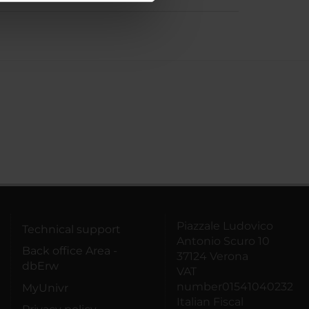
azioni che hai fornito loro o
Piazzale Ludovico
Technical support
Antonio Scuro 10
Back office Area -
37124 Verona
dbErw
VAT
number01541040232
MyUnivr
Italian Fiscal