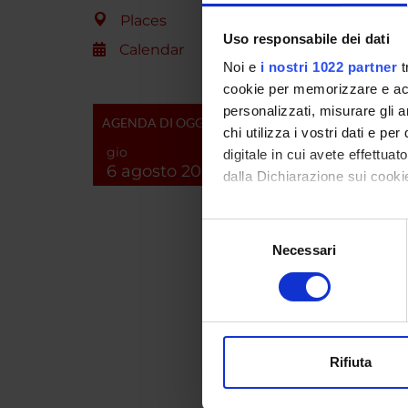
10 è in
Places
famiglia
Uso responsabile dei dati
Calendar
sta gen
Noi e
i nostri 1022 partner
t
via di 
cookie per memorizzare e acce
a citoch
personalizzati, misurare gli an
mRNA in
AGENDA DI OGGI
chi utilizza i vostri dati e pe
citoplas
gio
digitale in cui avete effettua
degli ef
6 agosto 2026
molecola
dalla Dichiarazione sui cookie
di SOCS-
Con il tuo consenso, vorrem
Selezione
raccogliere informazi
Necessari
del
PROJ
Identificare il tuo di
consenso
digitali).
Flavia 
Approfondisci come vengono el
modificare o ritirare il tuo 
Rifiuta
SECTI
Utilizziamo i cookie per perso
nostro traffico. Condividiamo 
Genera