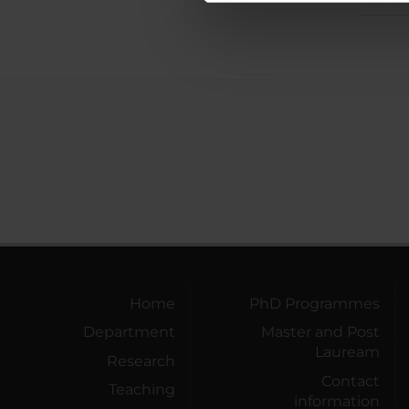
di analisi dei dati web, pubbl
che hanno raccolto dal tuo uti
Home
PhD Programmes
Department
Master and Post
Lauream
Research
Contact
Teaching
information