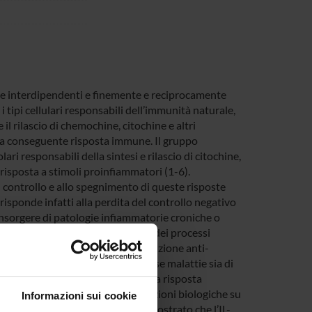
e interdipendenti e finemente e reciprocamente
i tipi cellulari responsabili dell’immunità naturale,
 il rilascio di chemochine, citochine e altri
la conseguente risposta immune. Il gruppo
 responsabili della sintesi e rilascio di citochine,
risposta a stimoli proinfiammatori (1-6).
al controllo e allo spegnimento di queste risposte
isponde infatti alla perdita del controllo negativo
nsorgere di patologie infiammatorie croniche o
o dei meccanismi di spegnimento dei processi
uchina-10 (IL-10) esplica la sua funzione anti-
ogenesi e nello sviluppo di diverse malattie sia di
svolge sia nello spegnimento della risposta
erso cui l’IL-10 esplica le sue funzioni biologiche su
Informazioni sui cookie
el nostro laboratorio abbiamo dimostrato che l’IL-