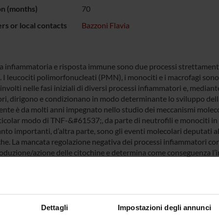
on (months)
70
s or local contacts
Bazzoni Flavia
a infiammatoria e risposta immune sono due processi strettament
. I leucociti polimorfonucleati (PMN), i monociti e i macrofagi sono 
nvolti nelle fasi iniziali di diversi processi infiammatori e, mediante
ri, dirigono e condizionano in modo determinante lo sviluppo del
te è da molti anni impegnato nello studio dei meccanismi molecolari
ticolar modo di TNF-&#61537;, da parte di neutrofili e monociti in 
nto importanti, d’altra parte, sono gli eventi molecolari deputati 
che. La mancata regolazione negativa dei processi infiammatori corr
roduzione/azione delle citochine e determina come conseguenza l’i
uni. Recentemente abbiamo rivolto il nostro interesse allo studi
tori, ed in particolare alle basi molecolari attraverso cui l’interle
toria. Le attività biologiche dell’IL-10 sono fondamentali nella pat
fiammatorio che oncologico, a causa del ruolo che questa citochina 
toria che sui processi proliferativi. I meccanismi molecolari attrav
Dettagli
Impostazioni degli annunci
 di origine mieloide non sono ancora stati chiariti. Recentemente n