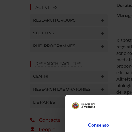
Durati
ACTIVITIES
Manager
RESEARCH GROUPS
SECTIONS
Rispost
PHD PROGRAMMES
regolati
sono coi
mediato
RESEARCH FACILITIES
proponen
e in par
CENTRI
Altretta
biologi
RESEARCH LABORATORIES
della p
autoimm
LIBRARIES
infiamma
infiamma
tipo in
Contacts
infiamma
Consenso
People
cellule