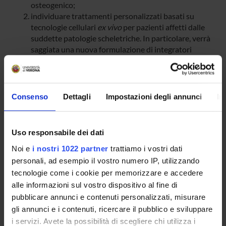
osteogenico;
individuare trattamenti personalizzati basati su
tecnologie cellulari
ex vivo
per pazienti affetti dalle
suddette patologie scheletriche. In particolare, verrà
saggiata una nuova formulazione di integratori
bioattivi (vitamina D, acido ascorbico, fisetina, acido
folico e pigment epithelium derived factor-PEDF)
Consenso
Dettagli
Impostazioni degli annunci
In
MAIN PARTNER
Farma Valens
Uso responsabile dei dati
ENTI FINANZIATORI:
Noi e
i nostri 1022 partner
trattiamo i vostri dati
personali, ad esempio il vostro numero IP, utilizzando
Finanziamento:
assegnato e gestito dal Dipartimento
tecnologie come i cookie per memorizzare e accedere
alle informazioni sul vostro dispositivo al fine di
pubblicare annunci e contenuti personalizzati, misurare
PARTECIPANTI AL PROGETTO
gli annunci e i contenuti, ricercare il pubblico e sviluppare
i servizi. Avete la possibilità di scegliere chi utilizza i