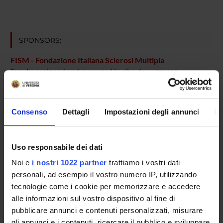
SPONSORS:
FISM - Fondazione Italiana Sclerosi Multipla
Funds:
assigned and managed by the department
Consenso
Dettagli
Impostazioni degli annunci
In
PROJECT PARTICIPANTS
Gabriela Constantin
Full Professor
Uso responsabile dei dati
Carlo Laudanna
Noi e
i nostri 1022 partner
trattiamo i vostri dati
Full Professor
personali, ad esempio il vostro numero IP, utilizzando
tecnologie come i cookie per memorizzare e accedere
Barbara Rossi
alle informazioni sul vostro dispositivo al fine di
Assistant Professor
pubblicare annunci e contenuti personalizzati, misurare
gli annunci e i contenuti, ricercare il pubblico e sviluppare