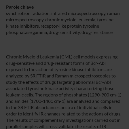
Parole chiave
synchrotron radiation, infrared microspectroscopy, raman
microspectroscopy, chronic myeloid leukemia, tyrosine
kinase inhibitors, receptor-like protein tyrosine
phosphatase gamma, drug-sensitivity, drug-resistance
Chronic Myeloid Leukemia (CML) cell models expressing
drug-sensitive and drug-resistant forms of Bcr-Abl
exposed to the action of tyrosine kinase inhibitors are
analyzed by SR FTIR and Raman microspectroscopies to
study the effects of drugs targeting abnormal Bcr-Abl
associated tyrosine kinase activity characterizing those
leukemic cells. The regions of phosphates (1290-900 cm-1)
and amides (1700-1480 cm-1) ara analyzed and compared
in the SR FTIR absorbance spectra of individual cells in
order to identify IR changes related to the actions of drugs.
The results of complementary investigations carried out in
parallel samples will cross-validate the results of IR