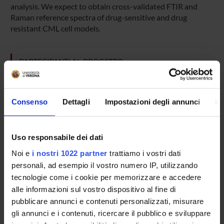
analysis. We expect to obtain cross-validated FTIR and
Raman reference spectra of drug-sensitive and drug
resistant CML cell models.
PARTECIPANTI AL PROGETTO
Giuseppe Bellisola
Elisabetta Moratti
Consenso
Dettagli
Impostazioni degli annunci
In
Giovannino Silvestri
Claudio Sorio
Uso responsabile dei dati
Professore associato
Noi e
i nostri 1022 partner
trattiamo i vostri dati
Marzia Vezzalini
personali, ad esempio il vostro numero IP, utilizzando
tecnologie come i cookie per memorizzare e accedere
alle informazioni sul vostro dispositivo al fine di
pubblicare annunci e contenuti personalizzati, misurare
COLLABORATORI ESTERNI
gli annunci e i contenuti, ricercare il pubblico e sviluppare