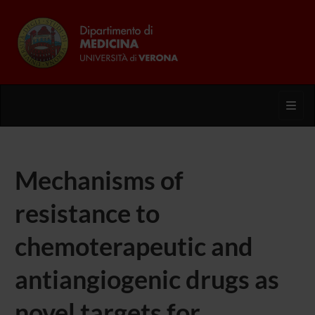
Toggl
Mechanisms of
resistance to
chemoterapeutic and
antiangiogenic drugs as
novel targets for