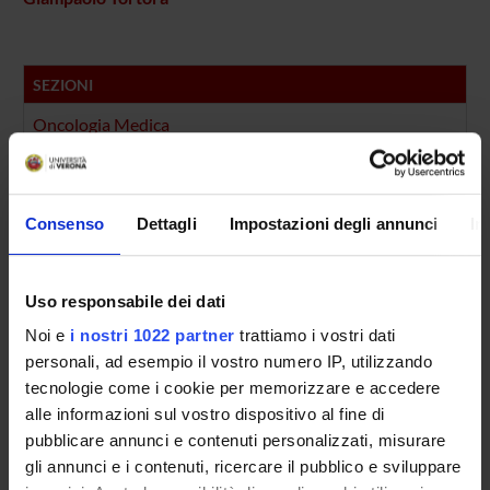
SEZIONI
Oncologia Medica
PUBBLICAZIONI
TITOLO
Consenso
Dettagli
Impostazioni degli annunci
In
NF-κB as a target for pancreatic cancer therapy.
Pancreatic Cancer: between bench and bedside.
Uso responsabile dei dati
Noi e
i nostri 1022 partner
trattiamo i vostri dati
Anti-VEGF treatment-resistant pancreatic cancers secrete pr
personali, ad esempio il vostro numero IP, utilizzando
Emerging pathways and future targets for the molecular thera
tecnologie come i cookie per memorizzare e accedere
alle informazioni sul vostro dispositivo al fine di
Modulation of pancreatic cancer chemoresistance by inhibiti
pubblicare annunci e contenuti personalizzati, misurare
gli annunci e i contenuti, ricercare il pubblico e sviluppare