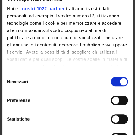
Noi e
i nostri 1022 partner
trattiamo i vostri dati
16
17
18
19
20
21
22
personali, ad esempio il vostro numero IP, utilizzando
tecnologie come i cookie per memorizzare e accedere
alle informazioni sul vostro dispositivo al fine di
pubblicare annunci e contenuti personalizzati, misurare
23
24
25
26
27
28
29
gli annunci e i contenuti, ricercare il pubblico e sviluppare
i servizi. Avete la possibilità di scegliere chi utilizza i
vostri dati e per quali scopi. Le vostre scelte in materia di
privacy sono applicabili solo su questa proprietà digitale
in cui avete effettuato le vostre scelte. È possibile
30
31
1
2
3
4
5
Selezione
modificare o revocare il proprio consenso in qualsiasi
Necessari
del
momento dalla Dichiarazione sui cookie o facendo clic
consenso
sull'icona di attivazione della privacy.
Preferenze
Con il tuo consenso, vorremmo anche:
raccogliere informazioni sulla tua posizione
Statistiche
Contacts
geografica, con un'approssimazione di qualche
metro,
People