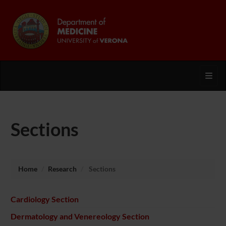
Toggl
Sections
Home
Research
Sections
Cardiology Section
Dermatology and Venereology Section