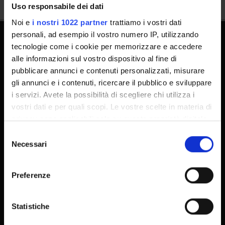
Uso responsabile dei dati
Noi e
i nostri 1022 partner
trattiamo i vostri dati
personali, ad esempio il vostro numero IP, utilizzando
tecnologie come i cookie per memorizzare e accedere
PhD Programmes
alle informazioni sul vostro dispositivo al fine di
Master and Post Lauream
pubblicare annunci e contenuti personalizzati, misurare
gli annunci e i contenuti, ricercare il pubblico e sviluppare
Contact information
i servizi. Avete la possibilità di scegliere chi utilizza i
Technical support
vostri dati e per quali scopi. Le vostre scelte in materia di
Back office Area - dbErw
privacy sono applicabili solo su questa proprietà digitale
in cui avete effettuato le vostre scelte. È possibile
MyUnivr
Selezione
modificare o revocare il proprio consenso in qualsiasi
Necessari
del
Privacy policy
momento dalla Dichiarazione sui cookie o facendo clic
consenso
sull'icona di attivazione della privacy.
Preferenze
Con il tuo consenso, vorremmo anche:
raccogliere informazioni sulla tua posizione
Statistiche
geografica, con un'approssimazione di qualche