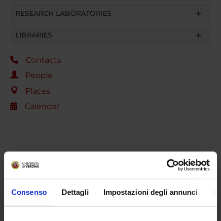
RESEARCH LABORATORIES
LIBRARIES
Contacts
People
Places
Calendar
Share
Consenso
Dettagli
Impostazioni degli annunci
In