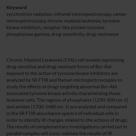
Keyword
synchrotron radiation, infrared microspectroscopy, raman
microspectroscopy, chronic myeloid leukemia, tyrosine
kinase inhibitors, receptor-like protein tyrosine
phosphatase gamma, drug-sensitivity, drug-resistance
Chronic Myeloid Leukemia (CML) cell models expressing
drug-sensitive and drug-resistant forms of Bcr-Abl
exposed to the action of tyrosine kinase inhibitors are
analyzed by SR FTIR and Raman microspectroscopies to
study the effects of drugs targeting abnormal Bcr-Abl
associated tyrosine kinase activity characterizing those
leukemic cells. The regions of phosphates (1290-900 cm-1)
and amides (1700-1480 cm-1) ara analyzed and compared
in the SR FTIR absorbance spectra of individual cells in
order to identify IR changes related to the actions of drugs.
The results of complementary investigations carried out in
parallel samples will cross-validate the results of IR