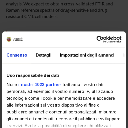
analysis. We expect to obtain cross-validated FTIR and
Raman reference spectra of drug-sensitive and drug
resistant CML cell models.
PROJECT PARTICIPANTS
Giuseppe Bellisola
Consenso
Dettagli
Impostazioni degli annunci
In
Elisabetta Moratti
Giovannino Silvestri
Uso responsabile dei dati
Claudio Sorio
Associate Professor
Noi e
i nostri 1022 partner
trattiamo i vostri dati
personali, ad esempio il vostro numero IP, utilizzando
Marzia Vezzalini
tecnologie come i cookie per memorizzare e accedere
alle informazioni sul vostro dispositivo al fine di
pubblicare annunci e contenuti personalizzati, misurare
COLLABORATORI ESTERNI
gli annunci e i contenuti, ricercare il pubblico e sviluppare
i servizi. Avete la possibilità di scegliere chi utilizza i