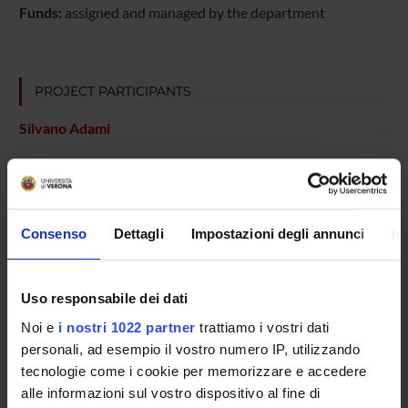
Funds:
assigned and managed by the department
PROJECT PARTICIPANTS
Silvano Adami
COLLABORATORI ESTERNI
Consenso
Dettagli
Impostazioni degli annunci
In
Paola Caramaschi
Azienda Ospedaliera di Verona Reumatologia Dirigente
Medico I livello
Uso responsabile dei dati
Noi e
i nostri 1022 partner
trattiamo i vostri dati
personali, ad esempio il vostro numero IP, utilizzando
RESEARCH AREAS INVOLVED IN THE PROJECT
tecnologie come i cookie per memorizzare e accedere
Rheumatology (DM)
alle informazioni sul vostro dispositivo al fine di