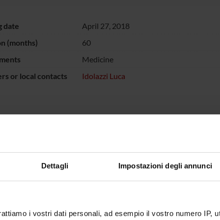
g date
April 27, 2018
on (months)
60
ments
Medicine
s or local contacts
Idolazzi Luca
ECT PARTICIPANTS
olazzi
Associate Professor
Dettagli
Impostazioni degli annunci
RCH AREAS INVOLVED IN THE PROJECT
atology (DM)
rattiamo i vostri dati personali, ad esempio il vostro numero IP, 