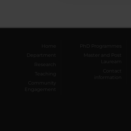
Home
PhD Programmes
Department
Master and Post
Lauream
Research
Contact
Teaching
information
Community
Engagement