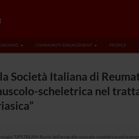
EACHING
COMMUNITY ENGAGEMENT
PEOPLE
n la Società Italiana di Reu
muscolo-scheletrica nel trat
riasica”
tologia “UPSTREAM-Ruolo dell’ecografia muscolo-scheletrica nel trattamen