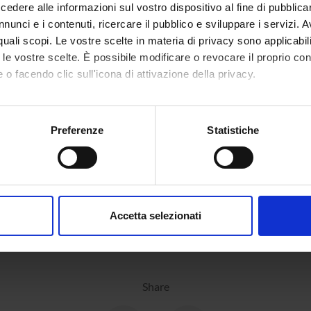
atology (DNBM)
dere alle informazioni sul vostro dispositivo al fine di pubblica
nunci e i contenuti, ricercare il pubblico e sviluppare i servizi. A
r quali scopi. Le vostre scelte in materia di privacy sono applicabi
to le vostre scelte. È possibile modificare o revocare il proprio 
ONS
 o facendo clic sull'icona di attivazione della privacy.
tologia
mo anche:
oni sulla tua posizione geografica, con un'approssimazione di qu
Preferenze
Statistiche
spositivo, scansionandolo attivamente alla ricerca di caratteristich
aborati i tuoi dati personali e imposta le tue preferenze nella
s
consenso in qualsiasi momento dalla Dichiarazione sui cookie.
Accetta selezionati
nalizzare contenuti ed annunci, per fornire funzionalità dei socia
inoltre informazioni sul modo in cui utilizzi il nostro sito con i n
icità e social media, i quali potrebbero combinarle con altre inform
lizzo dei loro servizi.
Share