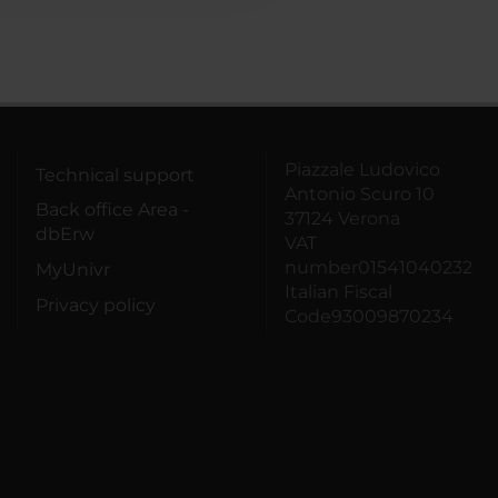
Piazzale Ludovico
Technical support
Antonio Scuro 10
Back office Area -
37124 Verona
dbErw
VAT
number01541040232
MyUnivr
Italian Fiscal
Privacy policy
Code93009870234