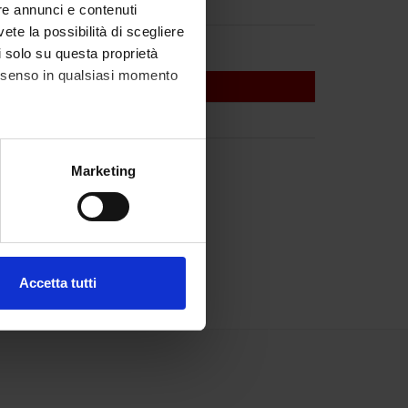
re annunci e contenuti
vete la possibilità di scegliere
li solo su questa proprietà
consenso in qualsiasi momento
alche metro,
Marketing
e specifiche (impronte
ezione dettagli
. Puoi
Accetta tutti
l media e per analizzare il
ostri partner che si occupano
azioni che hai fornito loro o