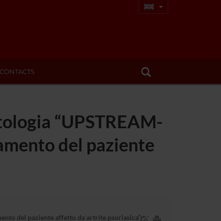
CONTACTS
matologia “UPSTREAM-
tamento del paziente
to del paziente affetto da artrite psoriasica”