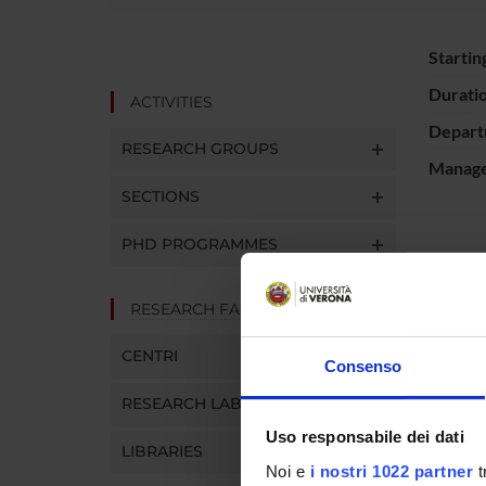
Startin
Durati
ACTIVITIES
Depart
RESEARCH GROUPS
Manager
SECTIONS
PHD PROGRAMMES
PROJ
RESEARCH FACILITIES
Luca Id
CENTRI
Consenso
RESEARCH LABORATORIES
RESEA
Uso responsabile dei dati
LIBRARIES
Rheum
Noi e
i nostri 1022 partner
t