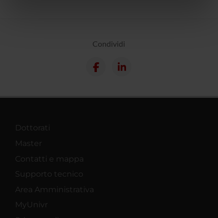
informazioni sul modo in cui utilizzi il nostro sito con i
nostri partner che si occupano di analisi dei dati web,
pubblicità e social media, i quali potrebbero combinarle
con altre informazioni che hai fornito loro o che hanno
Condividi
raccolto dal tuo utilizzo dei loro servizi.
Dottorati
Master
Contatti e mappa
Supporto tecnico
Area Amministrativa
MyUnivr