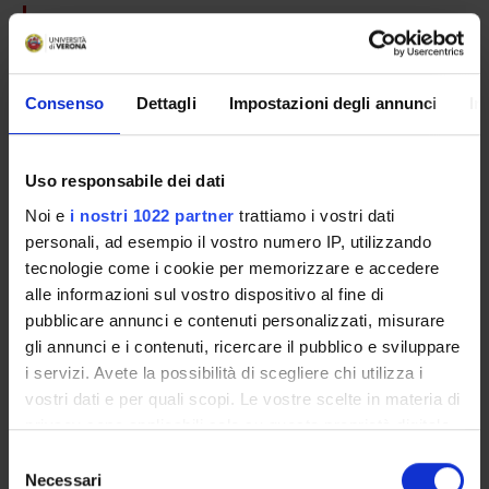
ENTI FINANZIATORI:
Assessorato Sanita' Regione Veneto
Finanziamento:
assegnato e gestito da un ente esterno
Consenso
Dettagli
Impostazioni degli annunci
In
all'ateneo
Uso responsabile dei dati
PARTECIPANTI AL PROGETTO
Noi e
i nostri 1022 partner
trattiamo i vostri dati
personali, ad esempio il vostro numero IP, utilizzando
Giovanni Pizzolo
tecnologie come i cookie per memorizzare e accedere
Incaricato alla ricerca
alle informazioni sul vostro dispositivo al fine di
pubblicare annunci e contenuti personalizzati, misurare
gli annunci e i contenuti, ricercare il pubblico e sviluppare
i servizi. Avete la possibilità di scegliere chi utilizza i
ATTIVITÀ
vostri dati e per quali scopi. Le vostre scelte in materia di
privacy sono applicabili solo su questa proprietà digitale
GRUPPI DI RICERCA
in cui avete effettuato le vostre scelte. È possibile
Selezione
modificare o revocare il proprio consenso in qualsiasi
Necessari
del