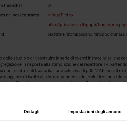
on (months)
24
s or local contacts
Minuz Pietro
http://prin.cineca.it/php5/home/prin.php
rd
piastrine, trombossano, tirosino chinasi,
o dello studio è di ricostruire la serie di eventi intracellulari che c
ggregazione in risposta alla stimolazione del recettore TP, partendo 
si non recettoriali (fosforilazione selettiva di p38 MAP kinasi) e di
e maggiore è rivolto alla interdipendenza delle vie tirosino-chinas
s” come Rho e la convergenza di questi segnali con altre vie poten
C, del fosfoinositolo-3 fosfato chinasi e del calcio libero intracellu
ti il ruolo svolto da differenti G-proteine. In questo ambito la rice
ici come la trombina agenti attraverso recettori accoppiati a diffe
ività inibitoria sull’attivazione piastrinica dell’ossido nitrico e di sc
Dettagli
Impostazioni degli annunci
smo di interazione con le vie di segnale del TXA2.