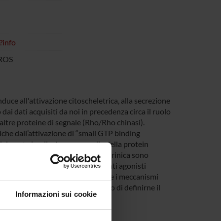
?info
 ROS
onduce all'attivazione citoscheletrica, alla secrezione
dai dati acquisiti da noi in precedenza circa il ruolo
 altre proteine di segnale (Rho/Rho chinasi).
iche dall’attivazione di “small GTP binding
zialmente implicate come quella della protein
lare. In modelli di attivazione piastrinica sono
rca è condotta utilizzando differenti agonisti
renti G-proteine. Scopo è verificare i meccanismi
avengers dei radicali liberi cercando di definirne il
Informazioni sui cookie