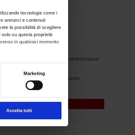
utilizzando tecnologie come i
rnal body
re annunci e contenuti
vete la possibilità di scegliere
li solo su questa proprietà
consenso in qualsiasi momento
dra Meneguzzi
Technical-administrative
staff
alche metro,
Marketing
inuz
Studioso Senior
e specifiche (impronte
ezione dettagli
. Puoi
Accetta tutti
l media e per analizzare il
ostri partner che si occupano
azioni che hai fornito loro o