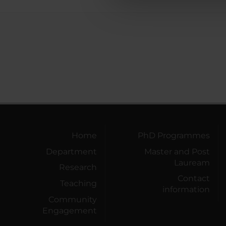
che hanno raccolto dal tuo uti
Home
PhD Programmes
Department
Master and Post
Lauream
Research
Contact
Teaching
information
Community
Engagement