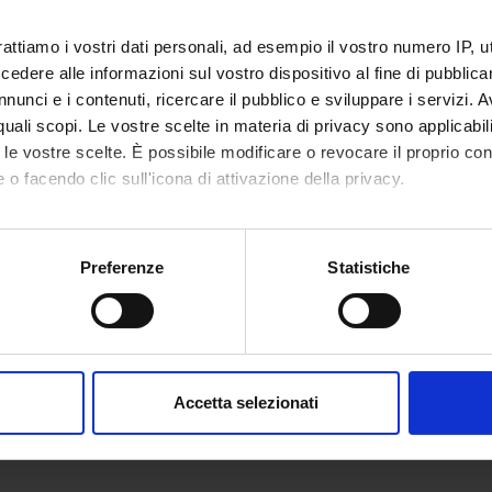
NSORS:
rattiamo i vostri dati personali, ad esempio il vostro numero IP, 
 PRIN
Funds:
assigned and managed by an exte
dere alle informazioni sul vostro dispositivo al fine di pubblica
nunci e i contenuti, ricercare il pubblico e sviluppare i servizi. A
r quali scopi. Le vostre scelte in materia di privacy sono applicabi
to le vostre scelte. È possibile modificare o revocare il proprio 
ECT PARTICIPANTS
 o facendo clic sull'icona di attivazione della privacy.
io Degan
Alessan
mo anche:
oni sulla tua posizione geografica, con un'approssimazione di qu
no Fava
Full Professor
Preferenze
Statistiche
Pietro M
spositivo, scansionandolo attivamente alla ricerca di caratteristich
aborati i tuoi dati personali e imposta le tue preferenze nella
s
consenso in qualsiasi momento dalla Dichiarazione sui cookie.
ONS
Accetta selezionati
al Medicine Section C
nalizzare contenuti ed annunci, per fornire funzionalità dei socia
inoltre informazioni sul modo in cui utilizzi il nostro sito con i n
icità e social media, i quali potrebbero combinarle con altre inform