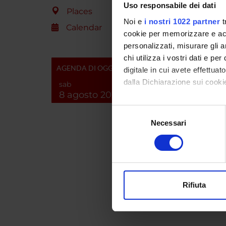
Uso responsabile dei dati
SPO
Places
Noi e
i nostri 1022 partner
t
Calendar
MIUR -
cookie per memorizzare e acce
personalizzati, misurare gli an
chi utilizza i vostri dati e pe
AGENDA DI OGGI
digitale in cui avete effettua
PROJ
dalla Dichiarazione sui cookie
sab
8 agosto 2026
Mauriz
Con il tuo consenso, vorrem
Selezione
raccogliere informazi
Cristia
Necessari
del
Identificare il tuo di
consenso
digitali).
Approfondisci come vengono el
modificare o ritirare il tuo 
SECTI
Rifiuta
Intern
Utilizziamo i cookie per perso
nostro traffico. Condividiamo 
di analisi dei dati web, pubbl