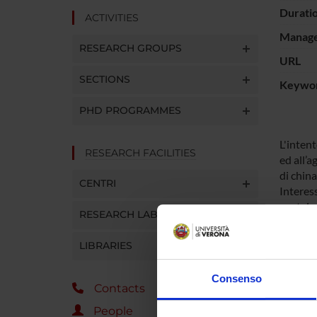
Durati
ACTIVITIES
Manager
RESEARCH GROUPS
URL
SECTIONS
Keywo
PHD PROGRAMMES
L'intent
RESEARCH FACILITIES
ed all’a
di china
CENTRI
Interess
protein
RESEARCH LABORATORIES
chinasi 
analizza
LIBRARIES
piastrin
dell’att
Consenso
meccani
Contacts
People