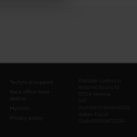
Piazzale Ludovico
Technical support
Antonio Scuro 10
Back office Area -
37124 Verona
dbErw
VAT
number01541040232
MyUnivr
Italian Fiscal
Privacy policy
Code93009870234