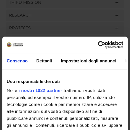
THIRD MISSION
RESEARCH
PROJECTS
PUBLICATIONS
ASSIGNMENTS
Consenso
Dettagli
Impostazioni degli annunci
In
Uso responsabile dei dati
ORGANISATION
Noi e
i nostri 1022 partner
trattiamo i vostri dati
personali, ad esempio il vostro numero IP, utilizzando
GOVERNANCE
tecnologie come i cookie per memorizzare e accedere
COMMITTEES
alle informazioni sul vostro dispositivo al fine di
pubblicare annunci e contenuti personalizzati, misurare
DEPARTMENT ADMINISTRATION OFFICES
gli annunci e i contenuti, ricercare il pubblico e sviluppare