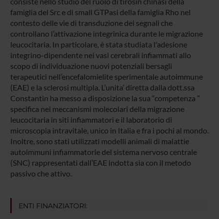
consiste nello studio del ruolo di tirosin chinasi della
famiglia del Src e di small GTPasi della famiglia Rho nel
contesto delle vie di transduzione dei segnali che
controllano l’attivazione integrinica durante le migrazione
leucocitaria. In particolare, è stata studiata l'adesione
integrino-dipendente nei vasi cerebrali infiammati allo
scopo di individuazione nuovi potenziali bersagli
terapeutici nell’encefalomielite sperimentale autoimmune
(EAE) e la sclerosi multipla. L’unita’ diretta dalla dott.ssa
Constantin ha messo a disposizione la sua “competenza ”
specifica nei meccanismi molecolari della migrazione
leucocitaria in siti infiammatori e il laboratorio di
microscopia intravitale, unico in Italia e fra i pochi al mondo.
Inoltre, sono stati utilizzati modelli animali di malattie
autoimmuni infiammatorie del sistema nervoso centrale
(SNC) rappresentati dall’EAE indotta sia con il metodo
passivo che attivo.
ENTI FINANZIATORI: