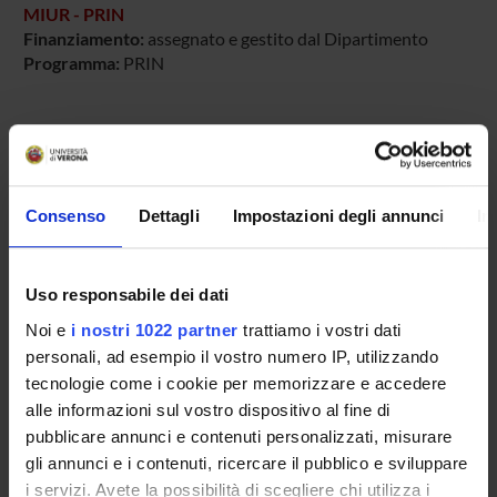
MIUR - PRIN
Finanziamento:
assegnato e gestito dal Dipartimento
Programma:
PRIN
PARTECIPANTI AL PROGETTO
Giorgio Berton
Consenso
Dettagli
Impostazioni degli annunci
In
Gabriela Constantin
Professore ordinario
Uso responsabile dei dati
Carlo Laudanna
Noi e
i nostri 1022 partner
trattiamo i vostri dati
Professore ordinario
personali, ad esempio il vostro numero IP, utilizzando
tecnologie come i cookie per memorizzare e accedere
alle informazioni sul vostro dispositivo al fine di
AREE DI RICERCA COINVOLTE DAL PROGETTO
pubblicare annunci e contenuti personalizzati, misurare
gli annunci e i contenuti, ricercare il pubblico e sviluppare
Immunology (DM)
i servizi. Avete la possibilità di scegliere chi utilizza i