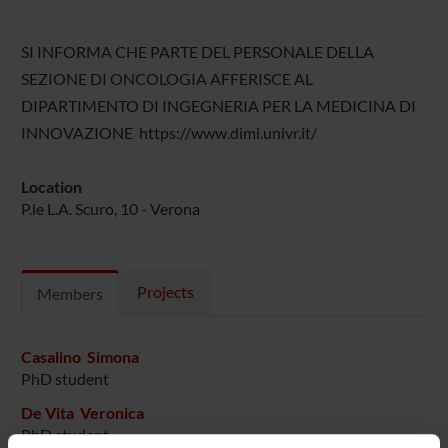
SI INFORMA CHE PARTE DEL PERSONALE DELLA
SEZIONE DI ONCOLOGIA AFFERISCE AL
DIPARTIMENTO DI INGEGNERIA PER LA MEDICINA DI
INNOVAZIONE https://www.dimi.univr.it/
Location
P.le L.A. Scuro, 10 - Verona
Projects
Members
Casalino Simona
PhD student
De Vita Veronica
PhD student