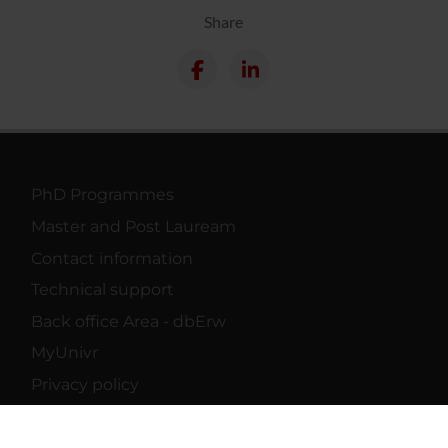
Share
PhD Programmes
Master and Post Lauream
Contact information
Technical support
Back office Area - dbErw
MyUnivr
Privacy policy