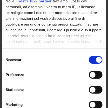
Enzo Bonora
Noi e
i nostri 1022 partner
trattiamo i vostri dati
Professore emerito
personali, ad esempio il vostro numero IP, utilizzando
tecnologie come i cookie per memorizzare e accedere
Marilena Longo
alle informazioni sul vostro dispositivo al fine di
pubblicare annunci e contenuti personalizzati, misurare
Paolo Moghetti
Cultore della materia
gli annunci e i contenuti, ricercare il pubblico e sviluppare
i servizi. Avete la possibilità di scegliere chi utilizza i
Michele Muggeo
vostri dati e per quali scopi. Le vostre scelte in materia di
Carlo Negri
privacy sono applicabili solo su questa proprietà digitale
in cui avete effettuato le vostre scelte. È possibile
Selezione
modificare o revocare il proprio consenso in qualsiasi
Necessari
del
momento dalla Dichiarazione sui cookie o facendo clic
SEZIONI
consenso
sull'icona di attivazione della privacy.
Endocrinologia, Diabetologia e Metabolismo
Preferenze
Con il tuo consenso, vorremmo anche:
raccogliere informazioni sulla tua posizione
Statistiche
geografica, con un'approssimazione di qualche
metro,
ATTIVITÀ
Marketing
Identificare il tuo dispositivo, scansionandolo