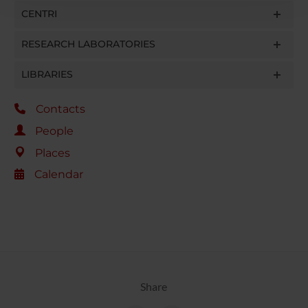
con altre informazioni che hai fornito loro o che hanno
CENTRI
raccolto dal tuo utilizzo dei loro servizi.
RESEARCH LABORATORIES
LIBRARIES
Contacts
People
Places
Calendar
Share