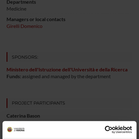
Departments
Medicine
Managers or local contacts
Girelli Domenico
SPONSORS:
Ministero dell'Istruzione dell'Università e della Ricerca
Funds:
assigned and managed by the department
PROJECT PARTICIPANTS
Caterina Bason
Ruggero Beri
Technical-administrative staff