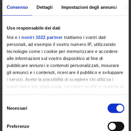
Claudia Bozzini
Consenso
Dettagli
Impostazioni degli annunci
In
Roberto Corrocher
Emeritus Professor
Uso responsabile dei dati
Simonetta Friso
Full Professor
Noi e
i nostri 1022 partner
trattiamo i vostri dati
personali, ad esempio il vostro numero IP, utilizzando
Domenico Girelli
tecnologie come i cookie per memorizzare e accedere
Full Professor
alle informazioni sul vostro dispositivo al fine di
pubblicare annunci e contenuti personalizzati, misurare
Valentina Lotto
gli annunci e i contenuti, ricercare il pubblico e sviluppare
Claudio Lunardi
i servizi. Avete la possibilità di scegliere chi utilizza i
Nicola Martinelli
vostri dati e per quali scopi. Le vostre scelte in materia di
Associate Professor
privacy sono applicabili solo su questa proprietà digitale
in cui avete effettuato le vostre scelte. È possibile
Diego Minguzzi
Selezione
modificare o revocare il proprio consenso in qualsiasi
Necessari
del
Patrizia Pattini
momento dalla Dichiarazione sui cookie o facendo clic
consenso
Technical-administrative staff
sull'icona di attivazione della privacy.
Preferenze
Francesca Pizzolo