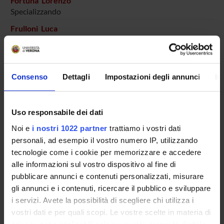
Fortuna Lorenzo
Specializzando
Frulloni Luca
Professore ordinario
Gasparini Irene
Specializzando
Consenso
Dettagli
Impostazioni degli annunci
In
Gatti Vittorio
Specializzando
Uso responsabile dei dati
Macchioni Anna
Specializzando
Noi e
i nostri 1022 partner
trattiamo i vostri dati
personali, ad esempio il vostro numero IP, utilizzando
Mir Fakhraei Shahrzad
tecnologie come i cookie per memorizzare e accedere
Specializzando
alle informazioni sul vostro dispositivo al fine di
Mombelli Lucia
pubblicare annunci e contenuti personalizzati, misurare
Specializzando
gli annunci e i contenuti, ricercare il pubblico e sviluppare
Mora Silvia Maria
i servizi. Avete la possibilità di scegliere chi utilizza i
Specializzando
vostri dati e per quali scopi. Le vostre scelte in materia di