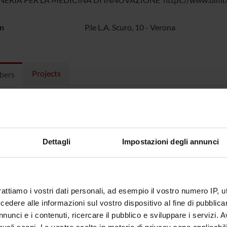
n
P.le L.A. Scuro, 10 - Verona
Projects
bers
no Simona
PhD student
Pietrobo
a Veronica
PhD student
Salt Hay
Dettagli
Impostazioni degli annunci
 Davide
Associate Professor
Scarlato
rattiamo i vostri dati personali, ad esempio il vostro numero IP, 
dere alle informazioni sul vostro dispositivo al fine di pubblica
nunci e i contenuti, ricercare il pubblico e sviluppare i servizi. A