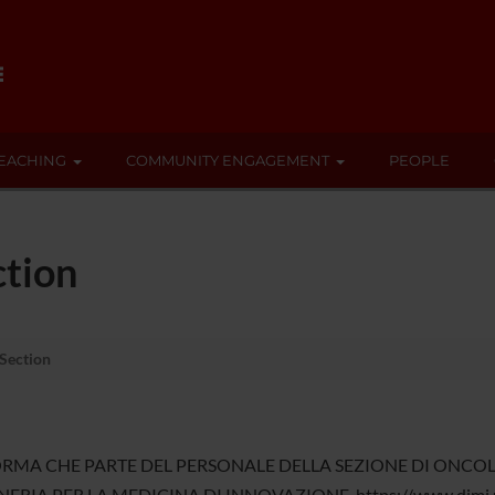
EACHING
COMMUNITY ENGAGEMENT
PEOPLE
ction
Section
ORMA CHE PARTE DEL PERSONALE DELLA SEZIONE DI ONCOL
ERIA PER LA MEDICINA DI INNOVAZIONE https://www.dimi.un