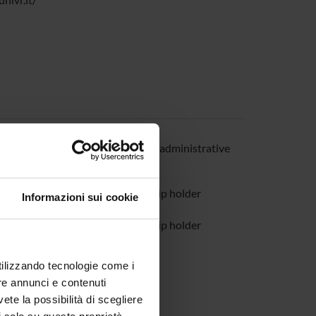
no Silvia
Technical-administrative
staff
ley Louise
Scholarship holder
Informazioni sui cookie
 Enza
Scholarship holder
utilizzando tecnologie come i
re annunci e contenuti
vete la possibilità di scegliere