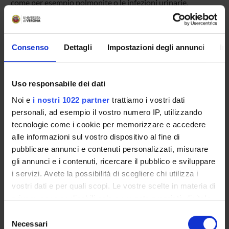
come per esempio polmonite o le infezioni urinarie.
Programme Director
Consenso
Dettagli
Impostazioni degli annunci
In
Maurizio Rossini
Participant
Uso responsabile dei dati
Antonio Carletto
-
Maurizio Rossini
Noi e
i nostri 1022 partner
trattiamo i vostri dati
Department
personali, ad esempio il vostro numero IP, utilizzando
Medicine
tecnologie come i cookie per memorizzare e accedere
alle informazioni sul vostro dispositivo al fine di
pubblicare annunci e contenuti personalizzati, misurare
gli annunci e i contenuti, ricercare il pubblico e sviluppare
ORGANISATION
i servizi. Avete la possibilità di scegliere chi utilizza i
vostri dati e per quali scopi. Le vostre scelte in materia di
GOVERNANCE
privacy sono applicabili solo su questa proprietà digitale
in cui avete effettuato le vostre scelte. È possibile
Selezione
COMMITTEES
modificare o revocare il proprio consenso in qualsiasi
Necessari
del