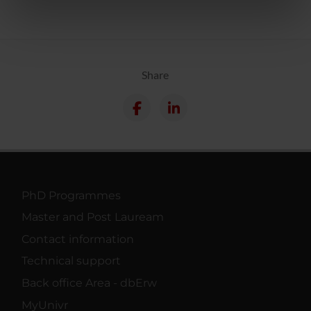
informazioni sul modo in cui utilizzi il nostro sito con i
nostri partner che si occupano di analisi dei dati web,
pubblicità e social media, i quali potrebbero combinarle
con altre informazioni che hai fornito loro o che hanno
raccolto dal tuo utilizzo dei loro servizi.
Share
PhD Programmes
Master and Post Lauream
Contact information
Technical support
Back office Area - dbErw
MyUnivr