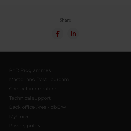
Share
PhD Programmes
Master and Post Lauream
Contact information
Technical support
Back office Area - dbErw
MyUnivr
Privacy policy