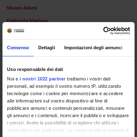
Silvano Adami
Ombretta Viapiana
Professore associato
Consenso
Dettagli
Impostazioni degli annunci
In
AREE DI RICERCA COINVOLTE DAL PROGETTO
Rheumatology (DM)
Uso responsabile dei dati
Rheumatology (DNBM)
Noi e
i nostri 1022 partner
trattiamo i vostri dati
personali, ad esempio il vostro numero IP, utilizzando
tecnologie come i cookie per memorizzare e accedere
SEZIONI
alle informazioni sul vostro dispositivo al fine di
pubblicare annunci e contenuti personalizzati, misurare
Reumatologia
gli annunci e i contenuti, ricercare il pubblico e sviluppare
i servizi. Avete la possibilità di scegliere chi utilizza i
vostri dati e per quali scopi. Le vostre scelte in materia di