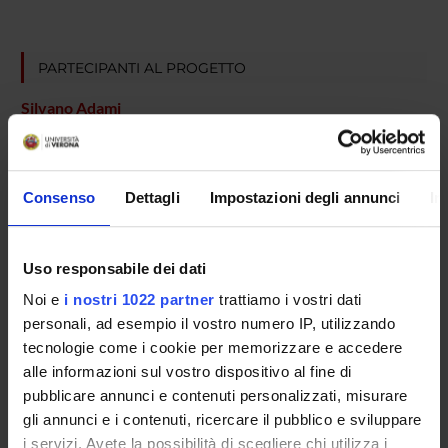
PARTECIPANTI AL PROGETTO
Silvano Adami
Maurizio Rossini
Professore ordinario
Consenso
Dettagli
Impostazioni degli annunci
In
AREE DI RICERCA COINVOLTE DAL PROGETTO
Uso responsabile dei dati
Rheumatology (DM)
Noi e
i nostri 1022 partner
trattiamo i vostri dati
personali, ad esempio il vostro numero IP, utilizzando
Rheumatology (DNBM)
tecnologie come i cookie per memorizzare e accedere
alle informazioni sul vostro dispositivo al fine di
pubblicare annunci e contenuti personalizzati, misurare
SEZIONI
gli annunci e i contenuti, ricercare il pubblico e sviluppare
i servizi. Avete la possibilità di scegliere chi utilizza i
Reumatologia