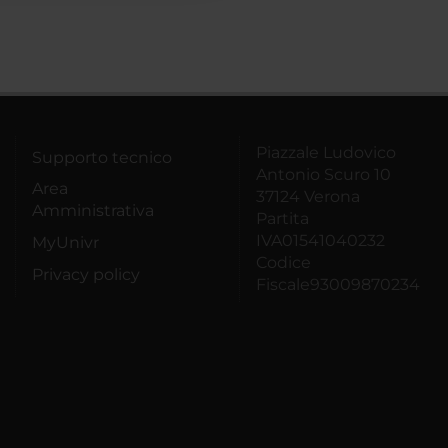
Piazzale Ludovico
Supporto tecnico
Antonio Scuro 10
Area
37124 Verona
Amministrativa
Partita
IVA01541040232
MyUnivr
Codice
Privacy policy
Fiscale93009870234