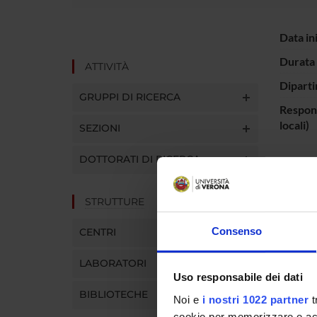
Data in
Durata 
ATTIVITÀ
Diparti
GRUPPI DI RICERCA
Respons
locali)
SEZIONI
DOTTORATI DI RICERCA
PART
STRUTTURE
Silvan
Consenso
CENTRI
LABORATORI
AREE 
Uso responsabile dei dati
BIBLIOTECHE
Rheum
Noi e
i nostri 1022 partner
t
cookie per memorizzare e acce