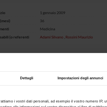
izio
1 gennaio 2009
(mesi)
36
menti
Medicina
abili (o referenti
Adami Silvano
,
Rossini Maurizio
ECIPANTI AL PROGETTO
o Adami
Maurizio
Dettagli
Impostazioni degli annunci
DI RICERCA COINVOLTE DAL PROGETTO
atology (DM)
rattiamo i vostri dati personali, ad esempio il vostro numero IP, 
dere alle informazioni sul vostro dispositivo al fine di pubblica