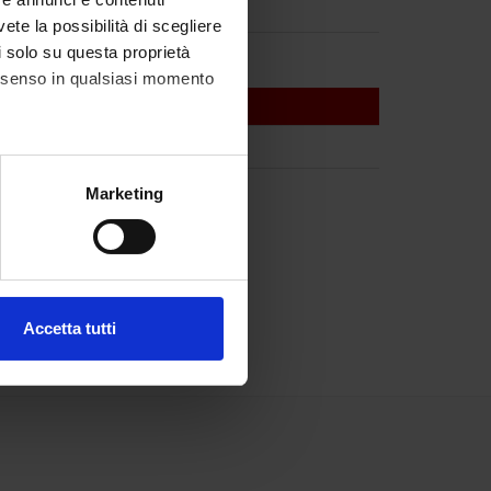
vete la possibilità di scegliere
li solo su questa proprietà
consenso in qualsiasi momento
alche metro,
Marketing
e specifiche (impronte
ezione dettagli
. Puoi
Accetta tutti
l media e per analizzare il
ostri partner che si occupano
azioni che hai fornito loro o