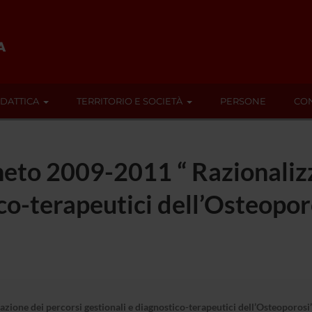
IDATTICA
TERRITORIO E SOCIETÀ
PERSONE
CON
eto 2009-2011 “ Razionalizz
ico-terapeutici dell’Osteopo
ione dei percorsi gestionali e diagnostico-terapeutici dell’Osteoporos