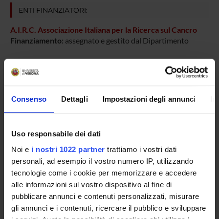
ENTI FINANZIATORI:
A.I.R.C. Associazione Italiana per la Ricerca sul Cancro
Finanziamento:
assegnato e gestito dal Dipartimento
PARTECIPANTI AL PROGETTO
Consenso
Dettagli
Impostazioni degli annunci
In
Giovanni Pizzolo
Incaricato alla ricerca
Antonella Rigo
Uso responsabile dei dati
Noi e
i nostri 1022 partner
trattiamo i vostri dati
Fabrizio Vinante
personali, ad esempio il vostro numero IP, utilizzando
tecnologie come i cookie per memorizzare e accedere
alle informazioni sul vostro dispositivo al fine di
AREE DI RICERCA COINVOLTE DAL PROGETTO
pubblicare annunci e contenuti personalizzati, misurare
Hematology (DM)
gli annunci e i contenuti, ricercare il pubblico e sviluppare