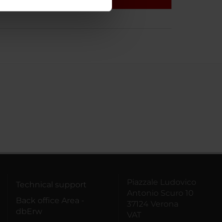
ostri partner che si occupano
azioni che hai fornito loro o
Piazzale Ludovico
Technical support
Antonio Scuro 10
Back office Area -
37124 Verona
dbErw
VAT