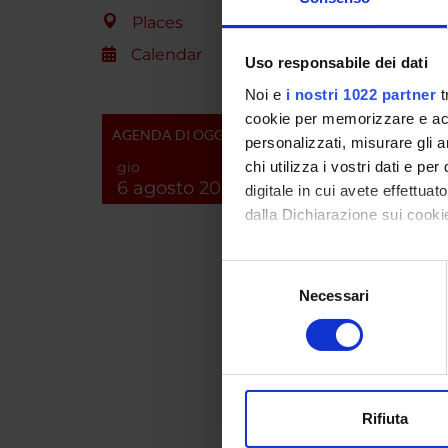
Places
Calendar
Uso responsabile dei dati
Noi e
i nostri 1022 partner
t
cookie per memorizzare e acce
PROJ
AGENDA DI OGGI
personalizzati, misurare gli an
Simona
gio
chi utilizza i vostri dati e pe
6 agosto 2026
digitale in cui avete effettua
dalla Dichiarazione sui cookie
RESEA
Con il tuo consenso, vorrem
Selezione
Immun
raccogliere informazi
Necessari
del
Identificare il tuo di
consenso
Immun
digitali).
Immun
Approfondisci come vengono el
modificare o ritirare il tuo 
Rifiuta
Utilizziamo i cookie per perso