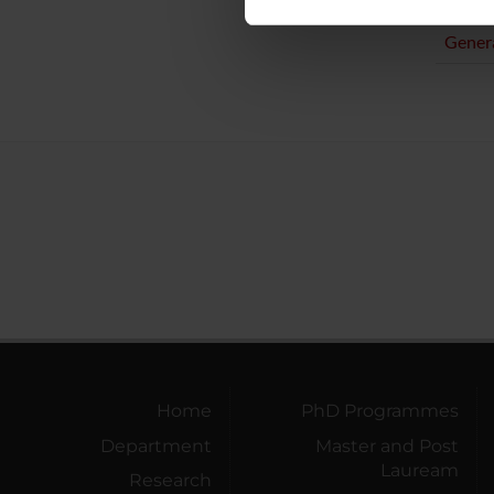
SECTI
nostro traffico. Condividiamo 
Genera
di analisi dei dati web, pubbl
che hanno raccolto dal tuo uti
Home
PhD Programmes
Department
Master and Post
Lauream
Research