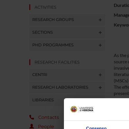
Durati
ACTIVITIES
Manager
RESEARCH GROUPS
Keywo
SECTIONS
PHD PROGRAMMES
As the p
source 
RESEARCH FACILITIES
invasive
literat
CENTRI
(MSCs) w
The eff
RESEARCH LABORATORIES
present
based t
LIBRARIES
technolo
Contacts
SPO
People
Consenso