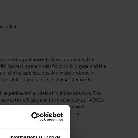
, cellule
rts to bring advances to the clinic mount, the
with harvesting stem cells from solid organs and the
der clinical applications. An emerging body of
 accessible source of mesenchymal stem cells
n experimental models of multiple sclerosis. The
 analyze the efficacy and the mechanisms of ADSCs
myelitis (EAE). Complementary advanced
ice at different time points of disease.
Informazioni sui cookie