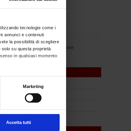
partment
utilizzando tecnologie come i
re annunci e contenuti
vete la possibilità di scegliere
 Constantin
Full Professor
li solo su questa proprietà
consenso in qualsiasi momento
alche metro,
Marketing
e specifiche (impronte
ezione dettagli
. Puoi
Accetta tutti
l media e per analizzare il