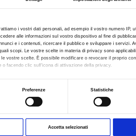
Funds:
assigned and managed by the de
rattiamo i vostri dati personali, ad esempio il vostro numero IP, 
dere alle informazioni sul vostro dispositivo al fine di pubblica
ECT PARTICIPANTS
nunci e i contenuti, ricercare il pubblico e sviluppare i servizi. A
 Luciana Budui
Gabriela
r quali scopi. Le vostre scelte in materia di privacy sono applicabi
to le vostre scelte. È possibile modificare o revocare il proprio 
 o facendo clic sull'icona di attivazione della privacy.
RCH AREAS INVOLVED IN THE PROJECT
mo anche:
ology (DM)
oni sulla tua posizione geografica, con un'approssimazione di qu
Preferenze
Statistiche
spositivo, scansionandolo attivamente alla ricerca di caratteristich
ology (DNBM) (DNBM)
ology (DPD)
aborati i tuoi dati personali e imposta le tue preferenze nella
s
consenso in qualsiasi momento dalla Dichiarazione sui cookie.
Accetta selezionati
nalizzare contenuti ed annunci, per fornire funzionalità dei socia