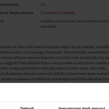
on (months)
24
s or local contacts
Constantin Gabriela
rd
malattie autoimmuni, neuroinfiammazione
staminali
romise of stem cell-based therapies begins to be realized, and effo
of these cells is increasingly important. The morbidity associated 
 nature of bone marrow biopsies may limit their practicality for wi
ure suggests that adipose tissue may provide an abundant, readily
ith similar potential to that described of other adult stem cells.
ect of adipose-derived stem cells (ADSCs) have never been tested i
 project proposes a multidimensional approach that will allow to
herapy in animal models of experimental autoimmune encephalo
gies are used to characterize the sites of action of ADSCs in EAE m
NSORS:
Dettagli
Impostazioni degli annunci