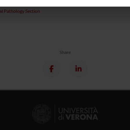
ONS
inoltre informazioni sul modo in cui utilizzi il nostro sito con i n
l Pathology Section
icità e social media, i quali potrebbero combinarle con altre inform
lizzo dei loro servizi.
Share