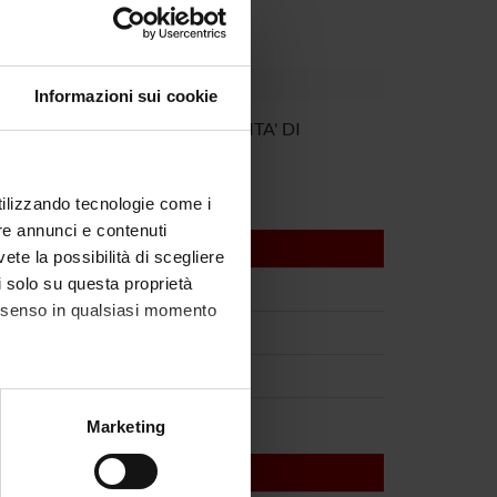
Informazioni sui cookie
ERO GIROLOMONI
UNIVERSITA' DI
VERONA
utilizzando tecnologie come i
re annunci e contenuti
vete la possibilità di scegliere
li solo su questa proprietà
consenso in qualsiasi momento
alche metro,
Marketing
e specifiche (impronte