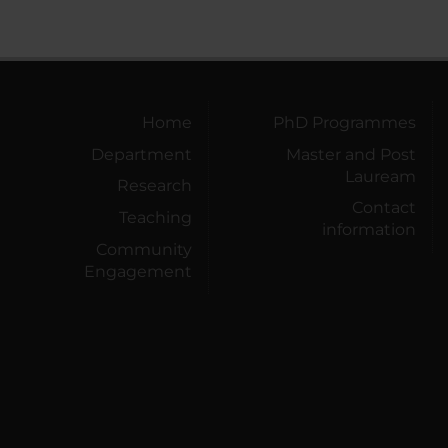
Home
PhD Programmes
Department
Master and Post
Lauream
Research
Contact
Teaching
information
Community
Engagement