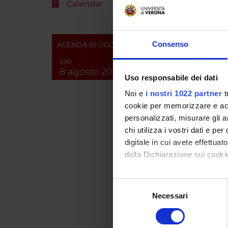
Calendar
COLL
Consenso
AGENDA DI OGGI
MARCO
sab
8 agosto 2026
Uso responsabile dei dati
Noi e
i nostri 1022 partner
t
cookie per memorizzare e acce
RESEA
personalizzati, misurare gli an
chi utilizza i vostri dati e pe
Immun
digitale in cui avete effettua
Immun
dalla Dichiarazione sui cookie
Immun
Con il tuo consenso, vorrem
Selezione
raccogliere informazi
Necessari
del
Identificare il tuo di
consenso
SECTI
digitali).