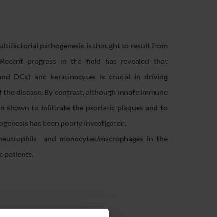
tifactorial pathogenesis is thought to result from
Recent progress in the field has revealed that
and DCs) and keratinocytes is crucial in driving
 the disease. By contrast, although innate immune
n shown to infiltrate the psoriatic plaques and to
thogenesis has been poorly investigated.
of neutrophils and monocytes/macrophages in the
c patients.