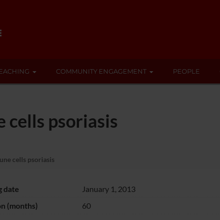
EACHING
COMMUNITY ENGAGEMENT
PEOPLE
 cells psoriasis
ne cells psoriasis
g date
January 1, 2013
on (months)
60