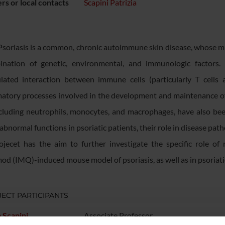
s or local contacts
Scapini Patrizia
Psoriasis is a common, chronic autoimmune skin disease, whose mul
nation of genetic, environmental, and immunologic factors. 
lated interaction between immune cells (particularly T cells 
atory processes involved in the development and maintenance of
including neutrophils, monocytes, and macrophages, have also bee
 abnormal functions in psoriatic patients, their role in disease pa
rojecet has the aim to further investigate the specific role 
od (IMQ)-induced mouse model of psoriasis, as well as in psoriati
ECT PARTICIPANTS
a Scapini
Associate Professor