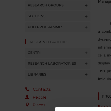
Manager
RESEARCH GROUPS
SECTIONS
PHD PROGRAMMES
a combi
dysregu
RESEARCH FACILITIES
inflamm
CENTRI
cells, 
display
RESEARCH LABORATORIES
​This p
LIBRARIES
Imiquim
Contacts
PROJ
People
Places
Patrizi