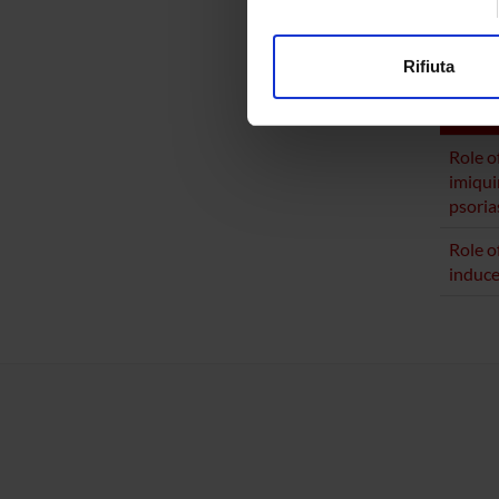
Approfondisci come vengono el
Genera
modificare o ritirare il tuo 
Rifiuta
PUBLIC
Utilizziamo i cookie per perso
nostro traffico. Condividiamo 
TITLE
di analisi dei dati web, pubbl
Role o
che hanno raccolto dal tuo uti
imiqu
psoria
Role o
induce