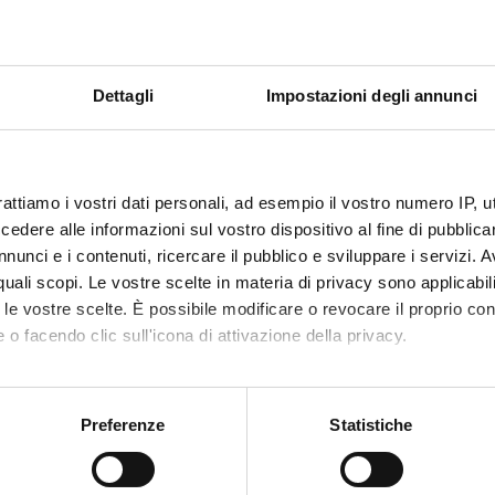
ABORATORI ESTERNI
Dettagli
Impostazioni degli annunci
 A. CASSATELLA
UNIVERSITA' DI
GIAMPI
VERONA
rattiamo i vostri dati personali, ad esempio il vostro numero IP, 
dere alle informazioni sul vostro dispositivo al fine di pubblica
RCH AREAS INVOLVED IN THE PROJECT
nunci e i contenuti, ricercare il pubblico e sviluppare i servizi. A
r quali scopi. Le vostre scelte in materia di privacy sono applicabi
ology (DM)
to le vostre scelte. È possibile modificare o revocare il proprio 
ology (DNBM) (DNBM)
 o facendo clic sull'icona di attivazione della privacy.
ology (DPD)
mo anche:
oni sulla tua posizione geografica, con un'approssimazione di qu
Preferenze
Statistiche
spositivo, scansionandolo attivamente alla ricerca di caratteristich
ONS