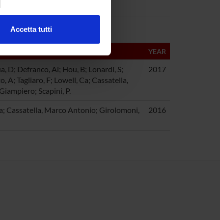
ezione dettagli
. Puoi
Accetta tutti
l media e per analizzare il
ostri partner che si occupano
YEAR
azioni che hai fornito loro o
a, D; Defranco, Al; Hou, B; Lonardi, S;
2017
 A; Tagliaro, F; Lowell, Ca; Cassatella,
iampiero; Scapini, P.
ra; Cassatella, Marco Antonio; Girolomoni,
2016