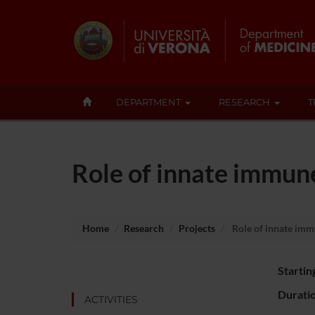
DEPARTMENT
RESEARCH
T
Role of innate immune
Home
Research
Projects
Role of innate immu
Startin
Durati
ACTIVITIES