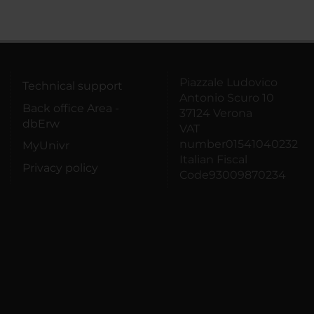
Piazzale Ludovico
Technical support
Antonio Scuro 10
Back office Area -
37124 Verona
dbErw
VAT
number01541040232
MyUnivr
Italian Fiscal
Privacy policy
Code93009870234