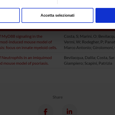
aborati i tuoi dati personali e imposta le tue preferenze nella
s
l Pathology Section
consenso in qualsiasi momento dalla Dichiarazione sui cookie.
Accetta selezionati
ATIONS
nalizzare contenuti ed annunci, per fornire funzionalità dei socia
inoltre informazioni sul modo in cui utilizzi il nostro sito con i n
AUTHORS
icità e social media, i quali potrebbero combinarle con altre inform
f MyD88 signaling in the
Costa, S; Marini, O; Bevilacqu
lizzo dei loro servizi.
imod-induced mouse model of
Vermi, W; Rodegher, P; Panato,
sis: focus on innate myeloid cells.
Marco Antonio; Girolomoni, G
f Neutrophils in an imiquimod
Bevilacqua, Dalila; Costa, Sa
d mouse model of psoriasis.
Giampiero; Scapini, Patrizia
Share