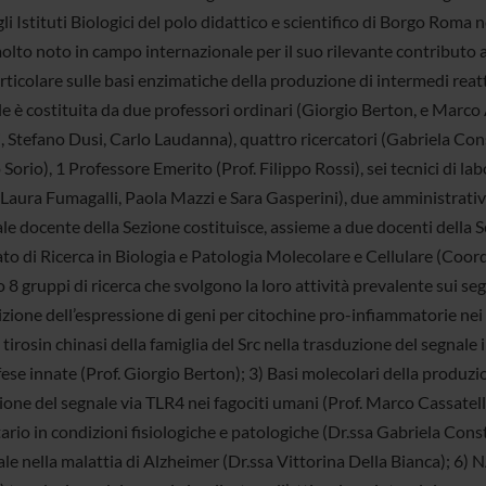
li Istituti Biologici del polo didattico e scientifico di Borgo Roma n
olto noto in campo internazionale per il suo rilevante contributo all
rticolare sulle basi enzimatiche della produzione di intermedi reatt
 è costituita da due professori ordinari (Giorgio Berton, e Marco A
 Stefano Dusi, Carlo Laudanna), quattro ricercatori (Gabriela Const
Sorio), 1 Professore Emerito (Prof. Filippo Rossi), sei tecnici di l
 Laura Fumagalli, Paola Mazzi e Sara Gasperini), due amministrativ
le docente della Sezione costituisce, assieme a due docenti della 
to di Ricerca in Biologia e Patologia Molecolare e Cellulare (Coord
8 gruppi di ricerca che svolgono la loro attività prevalente sui se
izione dell’espressione di geni per citochine pro-infiammatorie nei g
 tirosin chinasi della famiglia del Src nella trasduzione del segnale
fese innate (Prof. Giorgio Berton); 3) Basi molecolari della produzio
one del segnale via TLR4 nei fagociti umani (Prof. Marco Cassatella
tario in condizioni fisiologiche e patologiche (Dr.ssa Gabriela Con
le nella malattia di Alzheimer (Dr.ssa Vittorina Della Bianca); 6)