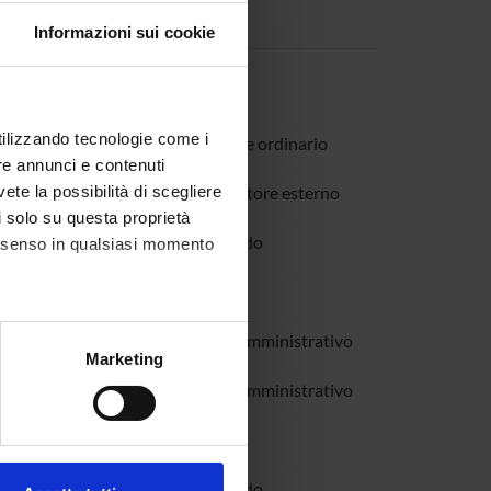
Informazioni sui cookie
 Chiara
Borsista
utilizzando tecnologie come i
a Carlo
Professore ordinario
re annunci e contenuti
 Matteo
Collaboratore esterno
vete la possibilità di scegliere
li solo su questa proprietà
r Pallab
Dottorando
consenso in qualsiasi momento
 Barbara
Borsista
aola
Tecnico-Amministrativo
alche metro,
Marketing
e specifiche (impronte
ria Mihaela
Tecnico-Amministrativo
ezione dettagli
. Puoi
or Alessio
Borsista
Chiara
Dottorando