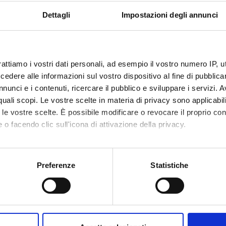
Aree di ricerca
Progetti
onenti
Dettagli
Impostazioni degli annunci
i Gabriele
Borsista
Lattanzi
rattiamo i vostri dati personali, ad esempio il vostro numero IP, 
i Benedetta
Dottorando
Laudann
dere alle informazioni sul vostro dispositivo al fine di pubblica
n Camillo
Dottorando
Maculan
nunci e i contenuti, ricercare il pubblico e sviluppare i servizi. A
r quali scopi. Le vostre scelte in materia di privacy sono applicabi
 Flavia
Professore ordinario
Majumde
to le vostre scelte. È possibile modificare o revocare il proprio 
 o facendo clic sull'icona di attivazione della privacy.
tto Aguilera
Borsista
Mariotti
co Miguel Angel
mo anche:
Mazzi P
oni sulla tua posizione geografica, con un'approssimazione di qu
Preferenze
Statistiche
to Dino
Collaboratore esterno
spositivo, scansionandolo attivamente alla ricerca di caratteristich
Mina Ma
ia Chiara
Dottorando
aborati i tuoi dati personali e imposta le tue preferenze nella
s
Montres
i Federica
Tecnico-Amministrativo
consenso in qualsiasi momento dalla Dichiarazione sui cookie.
Mortali 