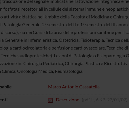
) trasduzione del segnale implicata nell’attivazione integrinica e 
in fosfatasi recettoriali in cellule del sistema immune e neoplastich
 attività didattica nell’ambito della Facoltà di Medicina e Chirurg
i Patologia Generale  2° semestre del II e 1° semestre del III anno d
 di corso), sia nei Corsi di Laurea delle professioni sanitarie per il
a Generale in Infermieristica, Ostetricia, Fisioterapia, Tecnica della
ologia cardiocircolatoria e perfusione cardiovascolare, Tecniche di
 Tecniche audioprotesiche). Lezioni di Patologia o Fisiopatologia 
izzazione in: Chirurgia Pediatrica, Chirurgia Plastica e Ricostrutt
a Clinica, Oncologia Medica, Reumatologia.
sabile
Marco Antonio Cassatella
nti
Descrizione
(pdf, it, 6 KB, 23/01/07)