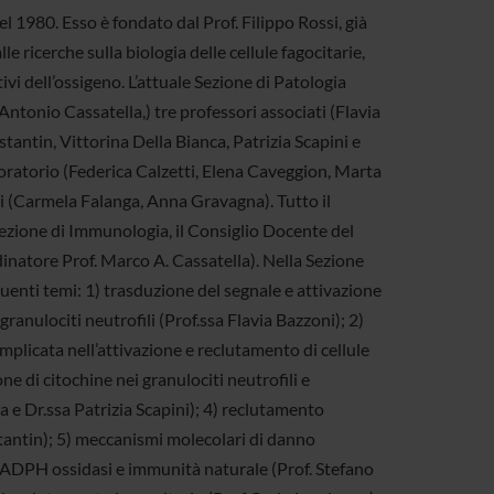
el 1980. Esso è fondato dal Prof. Filippo Rossi, già
e ricerche sulla biologia delle cellule fagocitarie,
ivi dell’ossigeno. L’attuale Sezione di Patologia
ntonio Cassatella,) tre professori associati (Flavia
antin, Vittorina Della Bianca, Patrizia Scapini e
aboratorio (Federica Calzetti, Elena Caveggion, Marta
i (Carmela Falanga, Anna Gravagna). Tutto il
Sezione di Immunologia, il Consiglio Docente del
inatore Prof. Marco A. Cassatella). Nella Sezione
guenti temi: 1) trasduzione del segnale e attivazione
ranulociti neutrofili (Prof.ssa Flavia Bazzoni); 2)
 implicata nell’attivazione e reclutamento di cellule
ne di citochine nei granulociti neutrofili e
 e Dr.ssa Patrizia Scapini); 4) reclutamento
stantin); 5) meccanismi molecolari di danno
 NADPH ossidasi e immunità naturale (Prof. Stefano