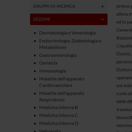
presso g
GRUPPI DI RICERCA
allora m
SEZIONI
ed in pa
Generale
Dermatologia e Venerologia
Bazzoni,
Endocrinologia, Diabetologia e
Claudio 
Metabolismo
Donini,
Gastroenterologia
persona
Geriatria
Dottora
Immunologia
operano 
Malattie dell'apparato
Cardiovascolare
e/o inib
Malattie dell'apparato
ruolo di
Respiratorio
delle di
Medicina Interna B
trasduzi
Medicina Interna C
leucoci
Medicina Interna D
neurona
Nefrologia