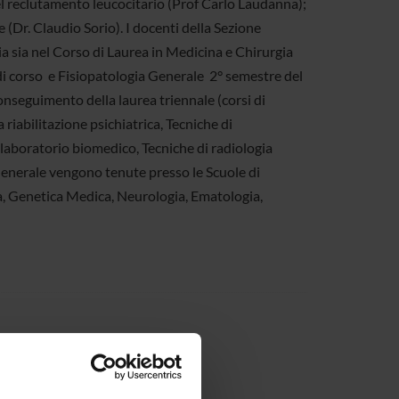
nel reclutamento leucocitario (Prof Carlo Laudanna);
e (Dr. Claudio Sorio). I docenti della Sezione
ia sia nel Corso di Laurea in Medicina e Chirurgia
i corso  e Fisiopatologia Generale  2° semestre del
 conseguimento della laurea triennale (corsi di
 riabilitazione psichiatrica, Tecniche di
 laboratorio biomedico, Tecniche di radiologia
Generale vengono tenute presso le Scuole di
iva, Genetica Medica, Neurologia, Ematologia,