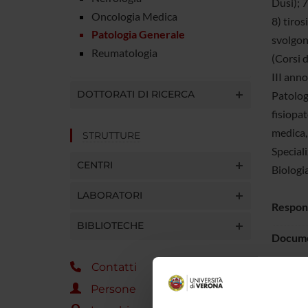
Dusi); 7
Oncologia Medica
8) tiros
Patologia Generale
svolgono
Reumatologia
(Corsi d
III anno
DOTTORATI DI RICERCA
Patologi
fisiopat
medica,
STRUTTURE
Special
CENTRI
Biologi
LABORATORI
Respon
BIBLIOTECHE
Docume
Contatti
Persone