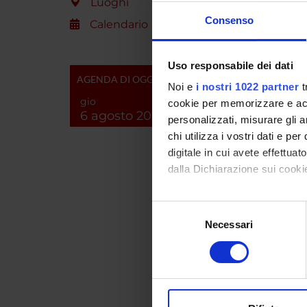
Luoghi
Comp
Consenso
Calendario
Angelin
Uso responsabile dei dati
AGENDA DI OGGI
Noi e
i nostri 1022 partner
t
Avesan
gio
cookie per memorizzare e acce
6 agosto 2026
Balanzi
personalizzati, misurare gli an
chi utilizza i vostri dati e pe
Bazzoni
digitale in cui avete effettua
dalla Dichiarazione sui cookie
Bianche
Francis
Con il tuo consenso, vorrem
Selezione
raccogliere informazi
Necessari
del
Bozzet
Identificare il tuo di
consenso
digitali).
Bracagl
Approfondisci come vengono el
Calzett
modificare o ritirare il tuo 