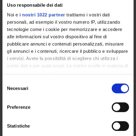
Full Professor
Uso responsabile dei dati
Federica Calzetti
Noi e
i nostri 1022 partner
trattiamo i vostri dati
Technical-administrative staff
personali, ad esempio il vostro numero IP, utilizzando
Marco Antonio Cassatella
tecnologie come i cookie per memorizzare e accedere
Full Professor
alle informazioni sul vostro dispositivo al fine di
pubblicare annunci e contenuti personalizzati, misurare
Sara Gasperini
gli annunci e i contenuti, ricercare il pubblico e sviluppare
Technical-administrative staff
i servizi. Avete la possibilità di scegliere chi utilizza i
Vincent Le Moigne
vostri dati e per quali scopi. Le vostre scelte in materia di
privacy sono applicabili solo su questa proprietà digitale
Nicola Tamassia
in cui avete effettuato le vostre scelte. È possibile
Associate Professor
Selezione
modificare o revocare il proprio consenso in qualsiasi
Necessari
del
Floriana Zanderigo
momento dalla Dichiarazione sui cookie o facendo clic
consenso
sull'icona di attivazione della privacy.
Preferenze
SECTIONS
Con il tuo consenso, vorremmo anche:
raccogliere informazioni sulla tua posizione
Statistiche
General Pathology Section
geografica, con un'approssimazione di qualche