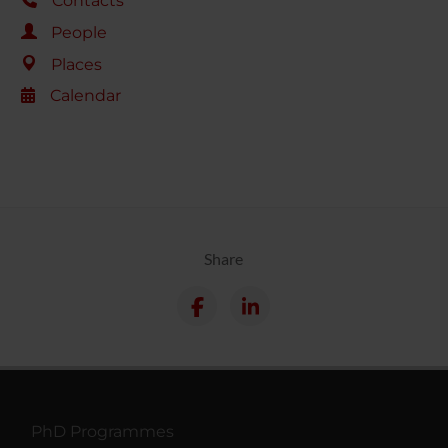
Contacts
People
Places
Calendar
Share
PhD Programmes