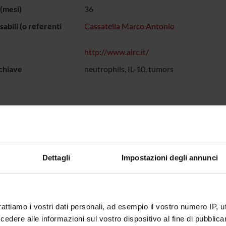
(mesi)
36
abili (o referenti
Cassatella Marco Antonio
http://www.airc.it/
chiave
neutrophils, IL-10, tumors
 FINANZIATORI:
. Associazione
Finanziamento:
assegnato e gestito dal 
 per la Ricerca sul
Dettagli
Impostazioni degli annunci
ECIPANTI AL PROGETTO
rattiamo i vostri dati personali, ad esempio il vostro numero IP, 
Bazzoni
Professore ordinario
Vincent 
dere alle informazioni sul vostro dispositivo al fine di pubblica