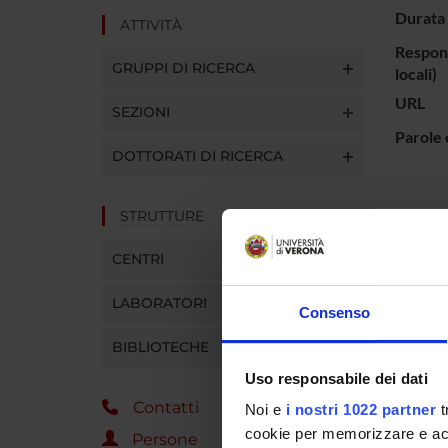
Durata 
ATTIVITÀ
Respons
GRUPPI DI RICERCA
locali)
URL
SEZIONI
Parole 
DOTTORATI DI RICERCA
STRUTTURE
ENTI
CENTRI
A.I.R.C
Italiana
LABORATORI
Consenso
Cancro
BIBLIOTECHE
Uso responsabile dei dati
PART
Contatti
Noi e
i nostri 1022 partner
t
Flavia 
cookie per memorizzare e acce
Persone