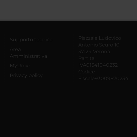
Piazzale Ludovico
Supporto tecnico
Antonio Scuro 10
Area
37124 Verona
Amministrativa
Partita
IVA01541040232
MyUnivr
Codice
Privacy policy
Fiscale93009870234