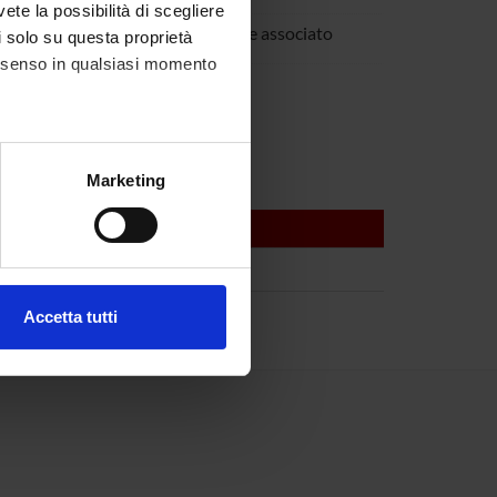
vete la possibilità di scegliere
amassia
Professore associato
li solo su questa proprietà
consenso in qualsiasi momento
 Zanderigo
alche metro,
Marketing
e specifiche (impronte
ezione dettagli
. Puoi
Accetta tutti
l media e per analizzare il
ostri partner che si occupano
azioni che hai fornito loro o