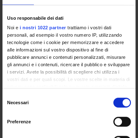
Uso responsabile dei dati
PARTECIPANTI AL PROGETTO
Noi e
i nostri 1022 partner
trattiamo i vostri dati
Riccardo Bonadonna
personali, ad esempio il vostro numero IP, utilizzando
Professore ordinario
tecnologie come i cookie per memorizzare e accedere
Alessandro Lechi
alle informazioni sul vostro dispositivo al fine di
Cultore della materia
pubblicare annunci e contenuti personalizzati, misurare
gli annunci e i contenuti, ricercare il pubblico e sviluppare
Michele Muggeo
i servizi. Avete la possibilità di scegliere chi utilizza i
Nicolo' Rizzuto
vostri dati e per quali scopi. Le vostre scelte in materia di
Incaricato alla ricerca
privacy sono applicabili solo su questa proprietà digitale
in cui avete effettuato le vostre scelte. È possibile
Selezione
modificare o revocare il proprio consenso in qualsiasi
Necessari
del
momento dalla Dichiarazione sui cookie o facendo clic
consenso
SEZIONI
sull'icona di attivazione della privacy.
Preferenze
Endocrinologia, Diabetologia e Metabolismo
Medicina Inte
Con il tuo consenso, vorremmo anche:
Neurologia