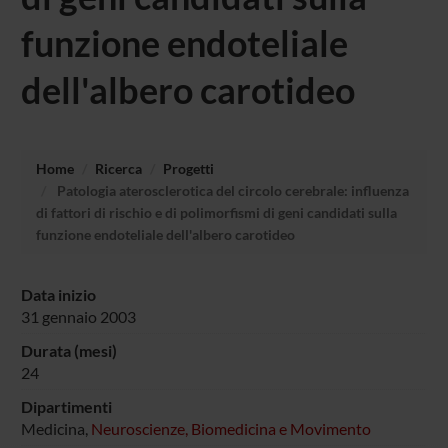
funzione endoteliale
dell'albero carotideo
Home
Ricerca
Progetti
Patologia aterosclerotica del circolo cerebrale: influenza
di fattori di rischio e di polimorfismi di geni candidati sulla
funzione endoteliale dell'albero carotideo
Data inizio
31 gennaio 2003
Durata (mesi)
24
Dipartimenti
Medicina,
Neuroscienze, Biomedicina e Movimento