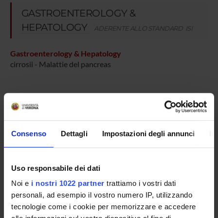
GASTROENTEROLOGY &
HEPATOLOGY
ADERENTE ALLO STANDARD ISI
Gastroenterology & Hepatology
cirrosii - Malattie del pancreas
Consenso
Dettagli
Impostazioni degli annunci
In
ATTIVITÀ
GRUPPI DI RICERCA
Uso responsabile dei dati
SEZIONI
Noi e
i nostri 1022 partner
trattiamo i vostri dati
personali, ad esempio il vostro numero IP, utilizzando
DOTTORATI DI RICERCA
tecnologie come i cookie per memorizzare e accedere