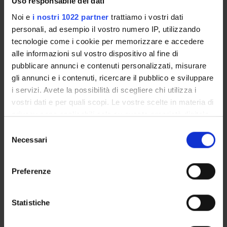
Uso responsabile dei dati
Ricciardello Irene
Noi e
i nostri 1022 partner
trattiamo i vostri dati
Specializzando
personali, ad esempio il vostro numero IP, utilizzando
tecnologie come i cookie per memorizzare e accedere
Russo Savino
alle informazioni sul vostro dispositivo al fine di
Specializzando
pubblicare annunci e contenuti personalizzati, misurare
Scurcanu Mihaela
gli annunci e i contenuti, ricercare il pubblico e sviluppare
Administrative worker
i servizi. Avete la possibilità di scegliere chi utilizza i
Shakkour Meilad
vostri dati e per quali scopi. Le vostre scelte in materia di
Specializzando
privacy sono applicabili solo su questa proprietà digitale
in cui avete effettuato le vostre scelte. È possibile
Spasiano Andrea
Selezione
modificare o revocare il proprio consenso in qualsiasi
Necessari
PhD student
del
momento dalla Dichiarazione sui cookie o facendo clic
consenso
Turina Erika
sull'icona di attivazione della privacy.
Administrative worker
Preferenze
Zeneli Xhesika
Con il tuo consenso, vorremmo anche:
Specializzando
raccogliere informazioni sulla tua posizione
Statistiche
geografica, con un'approssimazione di qualche
metro,