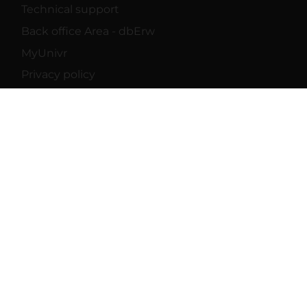
Technical support
Back office Area - dbErw
MyUnivr
Privacy policy