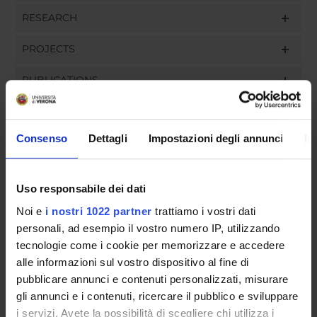
RESEARCH
PROJECTS
PUBLICATIONS
ASSIGNMENTS
Consenso
Dettagli
Impostazioni degli annunci
In
ORGANISATION
Uso responsabile dei dati
Noi e
i nostri 1022 partner
trattiamo i vostri dati
GOVERNANCE
personali, ad esempio il vostro numero IP, utilizzando
tecnologie come i cookie per memorizzare e accedere
COMMITTEES
alle informazioni sul vostro dispositivo al fine di
pubblicare annunci e contenuti personalizzati, misurare
DEPARTMENT ADMINISTRATION OFFICES
gli annunci e i contenuti, ricercare il pubblico e sviluppare
STUDENT ADMINISTRATION OFFICES
i servizi. Avete la possibilità di scegliere chi utilizza i