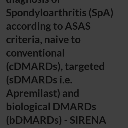
Spondyloarthritis (SpA)
according to ASAS
criteria, naive to
conventional
(cDMARDs), targeted
(sDMARDs i.e.
Apremilast) and
biological DMARDs
(bDMARDs) - SIRENA