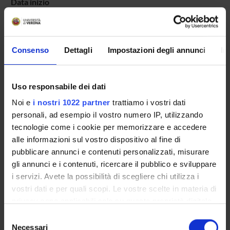
Data inizio
9 giugno 2017
Durata (mesi)
60
Consenso
Dettagli
Impostazioni degli annunci
In
Dipartimenti
Medicina
Uso responsabile dei dati
Responsabili (o referenti locali)
Rossini Maurizio
,
Viapiana Ombretta
Noi e
i nostri 1022 partner
trattiamo i vostri dati
personali, ad esempio il vostro numero IP, utilizzando
tecnologie come i cookie per memorizzare e accedere
alle informazioni sul vostro dispositivo al fine di
PARTECIPANTI AL PROGETTO
pubblicare annunci e contenuti personalizzati, misurare
gli annunci e i contenuti, ricercare il pubblico e sviluppare
Maurizio Rossini
i servizi. Avete la possibilità di scegliere chi utilizza i
Professore ordinario
vostri dati e per quali scopi. Le vostre scelte in materia di
privacy sono applicabili solo su questa proprietà digitale
Ombretta Viapiana
in cui avete effettuato le vostre scelte. È possibile
Professore associato
Selezione
modificare o revocare il proprio consenso in qualsiasi
Necessari
del