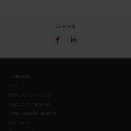
Condividi
Dottorati
Master
Contatti e mappa
Supporto tecnico
Area Amministrativa
MyUnivr