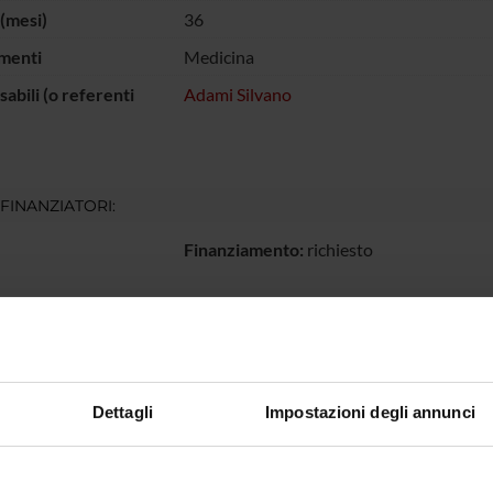
(mesi)
36
menti
Medicina
abili (o referenti
Adami Silvano
 FINANZIATORI:
Finanziamento:
richiesto
ECIPANTI AL PROGETTO
o Adami
Dettagli
Impostazioni degli annunci
ABORATORI ESTERNI