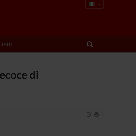
TATTI
ecoce di