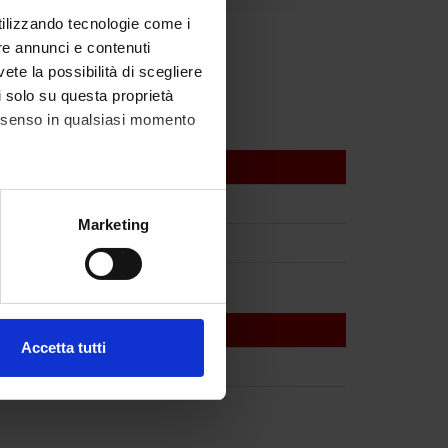
utilizzando tecnologie come i
re annunci e contenuti
vete la possibilità di scegliere
li solo su questa proprietà
consenso in qualsiasi momento
alche metro,
Marketing
e specifiche (impronte
ezione dettagli
. Puoi
Accetta tutti
l media e per analizzare il
ostri partner che si occupano
azioni che hai fornito loro o