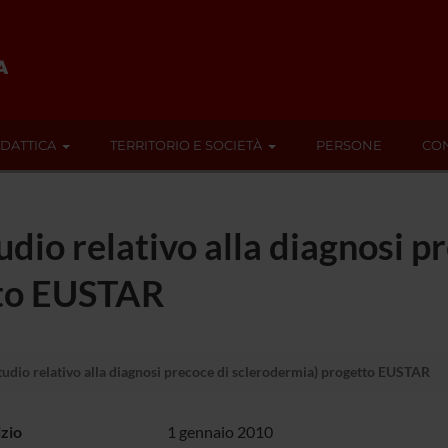
IDATTICA
TERRITORIO E SOCIETÀ
PERSONE
CON
io relativo alla diagnosi pr
tto EUSTAR
dio relativo alla diagnosi precoce di sclerodermia) progetto EUSTAR
izio
1 gennaio 2010