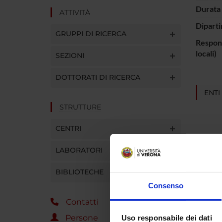
Durata 
ATTIVITÀ
Diparti
GRUPPI DI RICERCA
Respons
locali)
SEZIONI
DOTTORATI DI RICERCA
ENTI
STRUTTURE
CENTRI
LABORATORI
PART
BIBLIOTECHE
Silvan
Consenso
Contatti
Persone
Uso responsabile dei dati
COLL