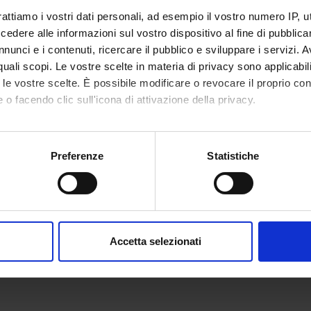
rattiamo i vostri dati personali, ad esempio il vostro numero IP, 
Caramaschi
Azienda Ospedaliera di
dere alle informazioni sul vostro dispositivo al fine di pubblica
Verona Reumatologia
nunci e i contenuti, ricercare il pubblico e sviluppare i servizi. A
Dirigente Medico I livello
r quali scopi. Le vostre scelte in materia di privacy sono applicabi
to le vostre scelte. È possibile modificare o revocare il proprio 
 o facendo clic sull'icona di attivazione della privacy.
DI RICERCA COINVOLTE DAL PROGETTO
mo anche:
atology (DM)
oni sulla tua posizione geografica, con un'approssimazione di qu
Preferenze
Statistiche
atology (DNBM)
spositivo, scansionandolo attivamente alla ricerca di caratteristich
aborati i tuoi dati personali e imposta le tue preferenze nella
s
consenso in qualsiasi momento dalla Dichiarazione sui cookie.
NI
Accetta selezionati
tologia
nalizzare contenuti ed annunci, per fornire funzionalità dei socia
inoltre informazioni sul modo in cui utilizzi il nostro sito con i n
icità e social media, i quali potrebbero combinarle con altre inform
lizzo dei loro servizi.