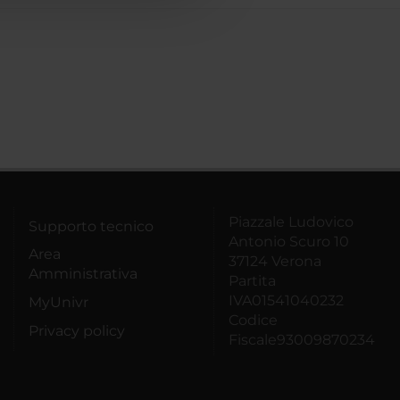
Piazzale Ludovico
Supporto tecnico
Antonio Scuro 10
Area
37124 Verona
Amministrativa
Partita
IVA01541040232
MyUnivr
Codice
Privacy policy
Fiscale93009870234