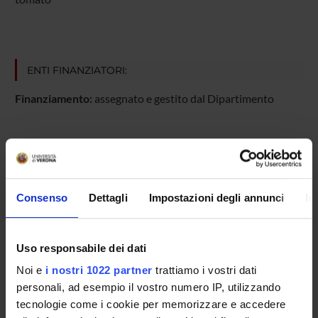
ENTI FINANZIATORI:
Finanziamento:
assegnato e gestito dal Dipartimento
PARTECIPANTI AL PROGETTO
Maurizio Degan
Consenso
Dettagli
Impostazioni degli annunci
In
Alessandra Meneguzzi
Tecnico-Amministrativo
Uso responsabile dei dati
Pietro Minuz
Studioso Senior
Noi e
i nostri 1022 partner
trattiamo i vostri dati
personali, ad esempio il vostro numero IP, utilizzando
Barbara Molesini
tecnologie come i cookie per memorizzare e accedere
Professore associato