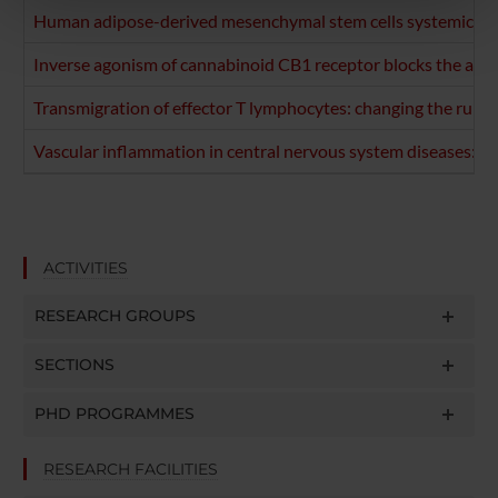
nostri partner che si occupano di analisi dei dati web,
Human adipose-derived mesenchymal stem cells systemically i
pubblicità e social media, i quali potrebbero combinarle
con altre informazioni che hai fornito loro o che hanno
Inverse agonism of cannabinoid CB1 receptor blocks the adhe
raccolto dal tuo utilizzo dei loro servizi.
Transmigration of effector T lymphocytes: changing the rules
Vascular inflammation in central nervous system diseases: ad
ACTIVITIES
RESEARCH GROUPS
SECTIONS
PHD PROGRAMMES
RESEARCH FACILITIES