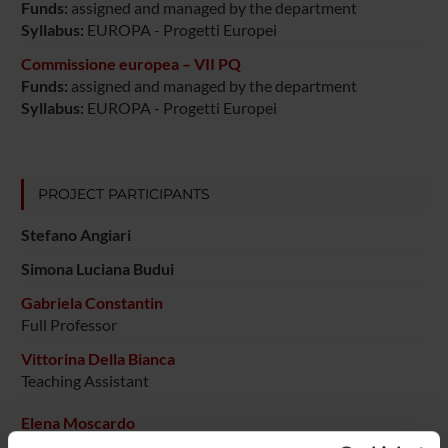
Funds:
assigned and managed by the department
Syllabus:
EUROPA - Progetti Europei
Commissione europea – VII PQ
Funds:
assigned and managed by the department
Syllabus:
EUROPA - Progetti Europei
PROJECT PARTICIPANTS
Stefano Angiari
Simona Luciana Budui
Gabriela Constantin
Full Professor
Vittorina Della Bianca
Teaching Assistant
Elena Moscardo