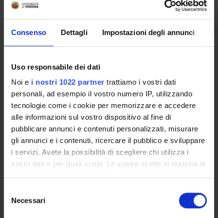
Barbara Rossi
Assistant Professor
Elena Zenaro
Consenso
Dettagli
Impostazioni degli annunci
In
Associate Professor
Uso responsabile dei dati
RESEARCH AREAS INVOLVED IN THE PROJECT
Noi e
i nostri 1022 partner
trattiamo i vostri dati
personali, ad esempio il vostro numero IP, utilizzando
Immunology (DM)
tecnologie come i cookie per memorizzare e accedere
Immunology (DNBM) (DNBM)
alle informazioni sul vostro dispositivo al fine di
pubblicare annunci e contenuti personalizzati, misurare
Immunology (DPD)
gli annunci e i contenuti, ricercare il pubblico e sviluppare
i servizi. Avete la possibilità di scegliere chi utilizza i
Microscopy
vostri dati e per quali scopi. Le vostre scelte in materia di
Multidisciplinary Sciences
privacy sono applicabili solo su questa proprietà digitale
in cui avete effettuato le vostre scelte. È possibile
Selezione
Neurosciences
modificare o revocare il proprio consenso in qualsiasi
Necessari
del
momento dalla Dichiarazione sui cookie o facendo clic
Pathology (DBT)
consenso