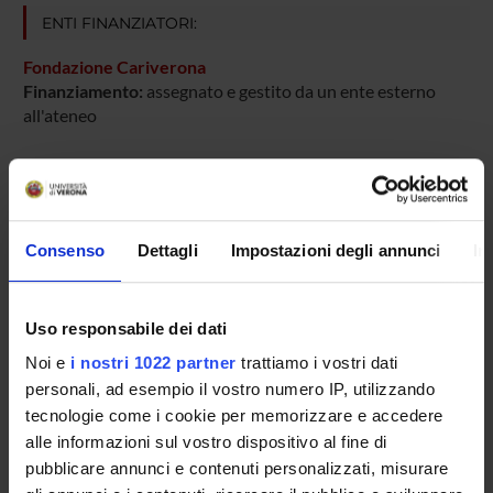
ENTI FINANZIATORI:
Fondazione Cariverona
Finanziamento:
assegnato e gestito da un ente esterno
all'ateneo
PARTECIPANTI AL PROGETTO
Consenso
Dettagli
Impostazioni degli annunci
In
Silvano Adami
Uso responsabile dei dati
AREE DI RICERCA COINVOLTE DAL PROGETTO
Noi e
i nostri 1022 partner
trattiamo i vostri dati
Rheumatology (DM)
personali, ad esempio il vostro numero IP, utilizzando
tecnologie come i cookie per memorizzare e accedere
Rheumatology (DNBM)
alle informazioni sul vostro dispositivo al fine di
pubblicare annunci e contenuti personalizzati, misurare