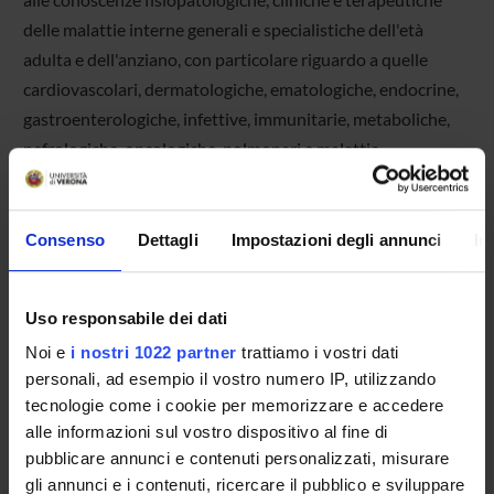
delle malattie interne generali e specialistiche dell'età
adulta e dell'anziano, con particolare riguardo a quelle
cardiovascolari, dermatologiche, ematologiche, endocrine,
gastroenterologiche, infettive, immunitarie, metaboliche,
nefrologiche, oncologiche, polmonari e malattie
reumatologiche.
IL DIPARTIMENTO IN BREVE
Consenso
Dettagli
Impostazioni degli annunci
In
Sede
Piazzale Ludovico Antonio Scuro 10 - 37124 Verona
Uso responsabile dei dati
Direttore
Noi e
i nostri 1022 partner
trattiamo i vostri dati
Prof. Domenico Girelli
personali, ad esempio il vostro numero IP, utilizzando
Direttore Vicario
Prof. Flavio Luciano Ribichini
tecnologie come i cookie per memorizzare e accedere
alle informazioni sul vostro dispositivo al fine di
pubblicare annunci e contenuti personalizzati, misurare
gli annunci e i contenuti, ricercare il pubblico e sviluppare