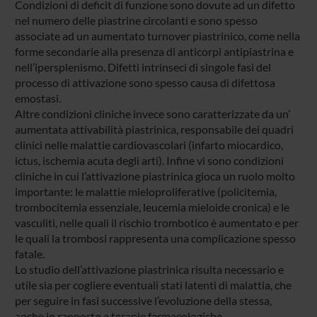
Condizioni di deficit di funzione sono dovute ad un difetto
nel numero delle piastrine circolanti e sono spesso
associate ad un aumentato turnover piastrinico, come nella
forme secondarie alla presenza di anticorpi antipiastrina e
nell’ipersplenismo. Difetti intrinseci di singole fasi del
processo di attivazione sono spesso causa di difettosa
emostasi.
Altre condizioni cliniche invece sono caratterizzate da un’
aumentata attivabilità piastrinica, responsabile dei quadri
clinici nelle malattie cardiovascolari (infarto miocardico,
ictus, ischemia acuta degli arti). Infine vi sono condizioni
cliniche in cui l’attivazione piastrinica gioca un ruolo molto
importante: le malattie mieloproliferative (policitemia,
trombocitemia essenziale, leucemia mieloide cronica) e le
vasculiti, nelle quali il rischio trombotico è aumentato e per
le quali la trombosi rappresenta una complicazione spesso
fatale.
Lo studio dell’attivazione piastrinica risulta necessario e
utile sia per cogliere eventuali stati latenti di malattia, che
per seguire in fasi successive l’evoluzione della stessa,
anche in rapporto a terapie farmacologiche.