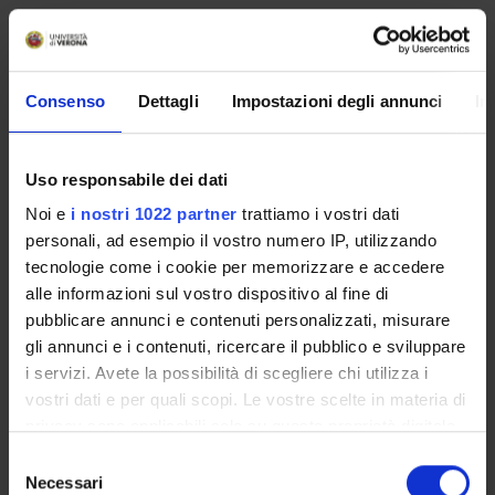
Home
Consenso
Dettagli
Impostazioni degli annunci
In
Ente esterno
Indirizzo
Via Bologna, 148 10154 Torino
Uso responsabile dei dati
Noi e
i nostri 1022 partner
trattiamo i vostri dati
personali, ad esempio il vostro numero IP, utilizzando
tecnologie come i cookie per memorizzare e accedere
alle informazioni sul vostro dispositivo al fine di
Contatti
pubblicare annunci e contenuti personalizzati, misurare
Persone
gli annunci e i contenuti, ricercare il pubblico e sviluppare
Luoghi
i servizi. Avete la possibilità di scegliere chi utilizza i
vostri dati e per quali scopi. Le vostre scelte in materia di
Calendario
privacy sono applicabili solo su questa proprietà digitale
in cui avete effettuato le vostre scelte. È possibile
Selezione
modificare o revocare il proprio consenso in qualsiasi
Necessari
del