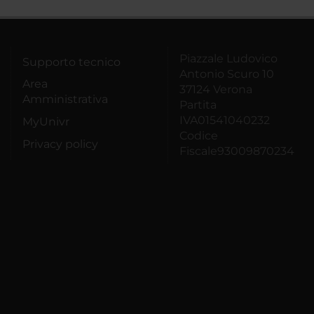
Piazzale Ludovico
Supporto tecnico
Antonio Scuro 10
Area
37124 Verona
Amministrativa
Partita
IVA01541040232
MyUnivr
Codice
Privacy policy
Fiscale93009870234