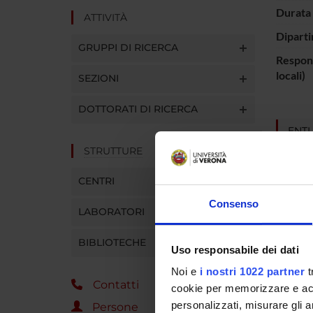
Durata 
ATTIVITÀ
Diparti
GRUPPI DI RICERCA
Respons
locali)
SEZIONI
DOTTORATI DI RICERCA
ENTI
STRUTTURE
Banca P
CENTRI
Consenso
LABORATORI
PART
BIBLIOTECHE
Uso responsabile dei dati
Giovan
Noi e
i nostri 1022 partner
t
Contatti
cookie per memorizzare e acce
personalizzati, misurare gli an
Persone