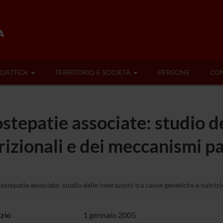
IDATTICA
TERRITORIO E SOCIETÀ
PERSONE
CON
ostepatie associate: studio de
rizionali e dei meccanismi p
 ostepatie associate: studio delle interazioni tra cause genetiche e nutri
izio
1 gennaio 2005