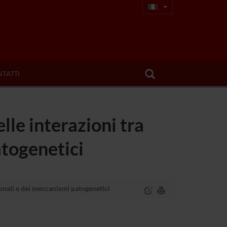
TATTI
lle interazioni tra
atogenetici
zionali e dei meccanismi patogenetici