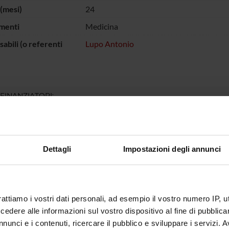
(mesi)
24
menti
Medicina
abili (o referenti
Lupo Antonio
 FINANZIATORI:
opolare di Verona
Finanziamento:
assegnato e gestito dal 
Dettagli
Impostazioni degli annunci
ECIPANTI AL PROGETTO
ni Gambaro
Studioso Senior
Antonio
rattiamo i vostri dati personali, ad esempio il vostro numero IP, 
dere alle informazioni sul vostro dispositivo al fine di pubblica
nunci e i contenuti, ricercare il pubblico e sviluppare i servizi. A