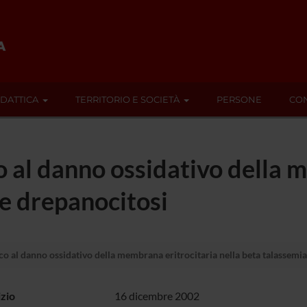
IDATTICA
TERRITORIO E SOCIETÀ
PERSONE
CON
 al danno ossidativo della m
 e drepanocitosi
 al danno ossidativo della membrana eritrocitaria nella beta talassemia
izio
16 dicembre 2002