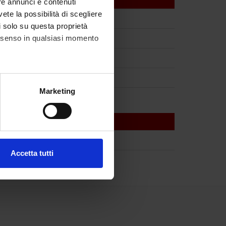
re annunci e contenuti
vete la possibilità di scegliere
li solo su questa proprietà
consenso in qualsiasi momento
alche metro,
Marketing
e specifiche (impronte
ezione dettagli
. Puoi
Accetta tutti
l media e per analizzare il
ostri partner che si occupano
azioni che hai fornito loro o