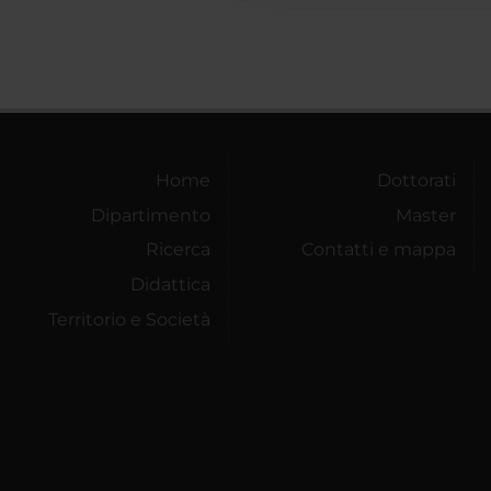
Home
Dottorati
Dipartimento
Master
Ricerca
Contatti e mappa
Didattica
Territorio e Società