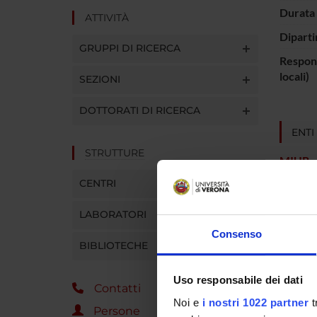
Durata 
ATTIVITÀ
Diparti
GRUPPI DI RICERCA
Respons
locali)
SEZIONI
DOTTORATI DI RICERCA
ENTI
STRUTTURE
MIUR -
CENTRI
LABORATORI
PART
Consenso
BIBLIOTECHE
Lucia D
Uso responsabile dei dati
Contatti
Noi e
i nostri 1022 partner
t
Persone