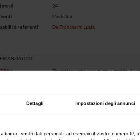
(mesi)
24
menti
Medicina
abili (o referenti
De Franceschi Lucia
 FINANZIATORI:
 PRIN
Finanziamento:
assegnato e gestito da un
ECIPANTI AL PROGETTO
Dettagli
Impostazioni degli annunci
e Franceschi
Professore ordinario
rattiamo i vostri dati personali, ad esempio il vostro numero IP, 