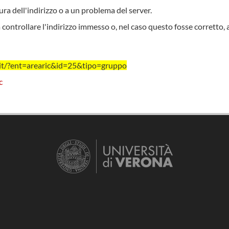
ra dell'indirizzo o a un problema del server.
 controllare l'indirizzo immesso o, nel caso questo fosse corretto, 
.it/?ent=arearic&id=25&tipo=gruppo
c