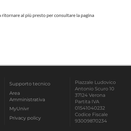
a ritornare al più presto per consultare la pagina
Piazzale Ludovico
Supporto tecnico
Antonio Scuro 10
Area
37124 Verona
Amministrativa
Partita IVA
01541040232
MyUnivr
Codice Fiscale
Privacy policy
93009870234