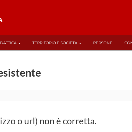
IDATTICA
TERRITORIO E SOCIETÀ
PERSONE
CON
esistente
rizzo o url) non è corretta.