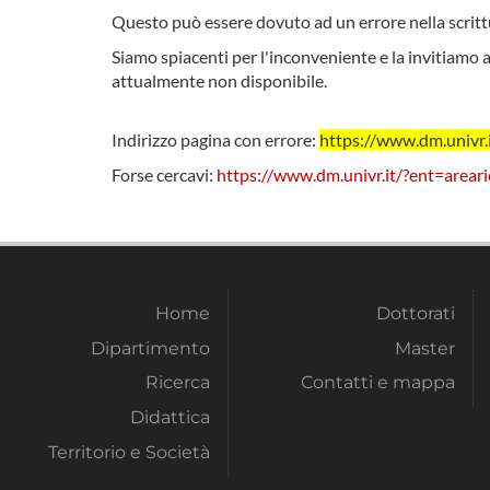
Questo può essere dovuto ad un errore nella scrittu
Siamo spiacenti per l'inconveniente e la invitiamo a
attualmente non disponibile.
Indirizzo pagina con errore:
https://www.dm.univr
Forse cercavi:
https://www.dm.univr.it/?ent=areari
Home
Dottorati
Dipartimento
Master
Ricerca
Contatti e mappa
Didattica
Territorio e Società