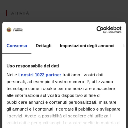
ATTIVITÀ
GRUPPI DI RICERCA
SEZIONI
Consenso
Dettagli
Impostazioni degli annunci
In
DOTTORATI DI RICERCA
STRUTTURE
Uso responsabile dei dati
Noi e
i nostri 1022 partner
trattiamo i vostri dati
CENTRI
personali, ad esempio il vostro numero IP, utilizzando
tecnologie come i cookie per memorizzare e accedere
LABORATORI
alle informazioni sul vostro dispositivo al fine di
pubblicare annunci e contenuti personalizzati, misurare
BIBLIOTECHE
gli annunci e i contenuti, ricercare il pubblico e sviluppare
i servizi. Avete la possibilità di scegliere chi utilizza i
Contatti
vostri dati e per quali scopi. Le vostre scelte in materia di
Persone