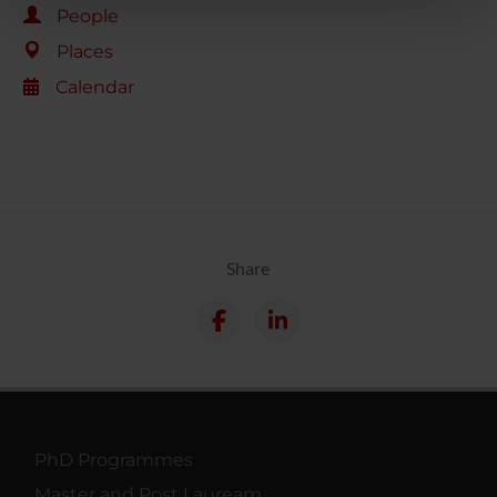
People
pubblicità e social media, i quali potrebbero combinarle
Places
con altre informazioni che hai fornito loro o che hanno
raccolto dal tuo utilizzo dei loro servizi.
Calendar
Share
PhD Programmes
Master and Post Lauream