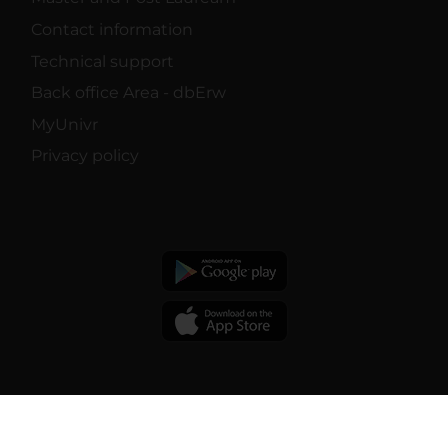
Contact information
Technical support
Back office Area - dbErw
MyUnivr
Privacy policy