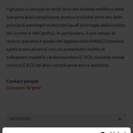
Il gruppo si occupa da molti anni del diabete mellito e delle
sue principali complicanze acute e croniche oltre che delle
principali patologie endocrine (quali patologie della tiroide,
dei surreni e dell'ipofisi). In particolare, il suo campo di
ricerca specifico è quello del legame della MASLD (steatosi
epatica non alcolica) con un aumentato rischio di
sviluppare malattia cardiovascolare (CVD), malattie renale
cronica (CKD) ed altre complicanze extra-epatiche.
Contact people
Giovanni Targher
MEMBERS