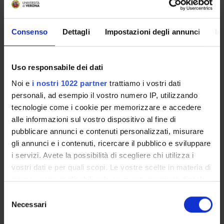
Alessandro Mantovani
Associate Professor
Consenso
Dettagli
Impostazioni degli annunci
In
Giovanni Targher
Full Professor
Uso responsabile dei dati
Noi e
i nostri 1022 partner
trattiamo i vostri dati
RESEARCH INTERESTS
personali, ad esempio il vostro numero IP, utilizzando
tecnologie come i cookie per memorizzare e accedere
PROJECTS
alle informazioni sul vostro dispositivo al fine di
pubblicare annunci e contenuti personalizzati, misurare
gli annunci e i contenuti, ricercare il pubblico e sviluppare
i servizi. Avete la possibilità di scegliere chi utilizza i
ACTIVITIES
vostri dati e per quali scopi. Le vostre scelte in materia di
privacy sono applicabili solo su questa proprietà digitale
RESEARCH GROUPS
in cui avete effettuato le vostre scelte. È possibile
Selezione
modificare o revocare il proprio consenso in qualsiasi
Necessari
del
Biologia e clinica del trapianto autologo e allogenico
momento dalla Dichiarazione sui cookie o facendo clic
di cellule staminali emopoietiche
consenso