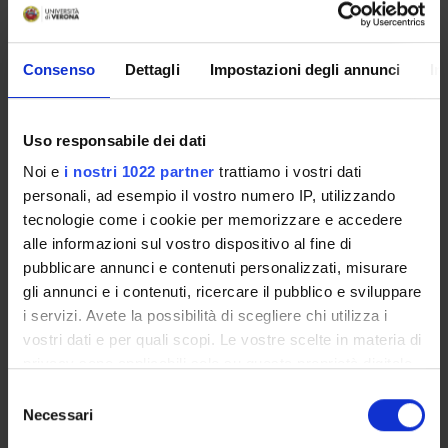
Partecipante
Francesco Bertoldo
-
Riccardo Bonadonna
-
Pietro
Manuel Ferraro
-
Davide Gatti
-
Anna Giani
-
Consenso
Dettagli
Impostazioni degli annunci
In
Domenico Girelli
-
Gloria Mazzali
-
Maurizio Rossini
-
Elena Zoico
Dipartimento
Uso responsabile dei dati
Medicina
Noi e
i nostri 1022 partner
trattiamo i vostri dati
personali, ad esempio il vostro numero IP, utilizzando
tecnologie come i cookie per memorizzare e accedere
alle informazioni sul vostro dispositivo al fine di
pubblicare annunci e contenuti personalizzati, misurare
ORGANIZZAZIONE
gli annunci e i contenuti, ricercare il pubblico e sviluppare
GOVERNANCE
i servizi. Avete la possibilità di scegliere chi utilizza i
vostri dati e per quali scopi. Le vostre scelte in materia di
COMMISSIONI
privacy sono applicabili solo su questa proprietà digitale
in cui avete effettuato le vostre scelte. È possibile
Selezione
UFFICI E STRUTTURE DI SERVIZIO
modificare o revocare il proprio consenso in qualsiasi
Necessari
del
momento dalla Dichiarazione sui cookie o facendo clic
consenso
SERVIZI DI SEGRETERIA STUDENTI