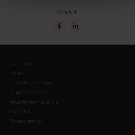
nostri partner che si occupano di analisi dei dati web,
pubblicità e social media, i quali potrebbero combinarle
Condividi
con altre informazioni che hai fornito loro o che hanno
raccolto dal tuo utilizzo dei loro servizi.
Dottorati
Master
Contatti e mappa
Supporto tecnico
Area Amministrativa
MyUnivr
Privacy policy