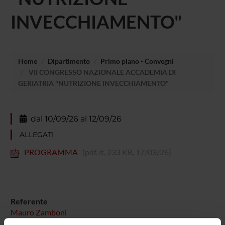
INVECCHIAMENTO"
Home
Dipartimento
Primo piano - Convegni
VII CONGRESSO NAZIONALE ACCADEMIA DI
GERIATRIA "NUTRIZIONE INVECCHIAMENTO"
dal 10/09/26 al 12/09/26
ALLEGATI
PROGRAMMA
(pdf, it, 233 KB, 17/03/26)
Referente
Mauro Zamboni