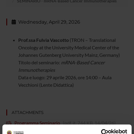
SEMINARIO - mRNA-Based Cancer Immunotherapies
Wednesday, April 29, 2026
Prof.ssa Fulvia Vascotto
(TRON – Translational
Oncology at the University Medical Center of the
Johannes Gutenberg University Mainz, Germany)
Titolo del seminario:
mRNA-Based Cancer
Immunotherapies
Data e luogo: 29 aprile 2026, ore 14:00 – Aula
Vecchioni (Lente Didattica)
ATTACHMENTS
Programma Seminario
(pdf, it, 744 KB, 14/04/26)