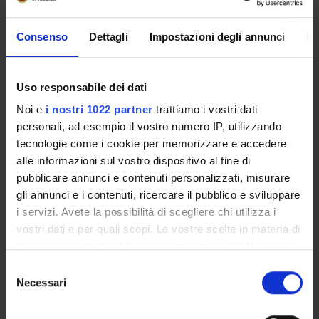
Consenso
Dettagli
Impostazioni degli annunci
In
Programme Director
Stefano Ugel
Department
Uso responsabile dei dati
Medicine
Noi e
i nostri 1022 partner
trattiamo i vostri dati
personali, ad esempio il vostro numero IP, utilizzando
tecnologie come i cookie per memorizzare e accedere
alle informazioni sul vostro dispositivo al fine di
pubblicare annunci e contenuti personalizzati, misurare
ORGANISATION
gli annunci e i contenuti, ricercare il pubblico e sviluppare
i servizi. Avete la possibilità di scegliere chi utilizza i
GOVERNANCE
vostri dati e per quali scopi. Le vostre scelte in materia di
COMMITTEES
privacy sono applicabili solo su questa proprietà digitale
in cui avete effettuato le vostre scelte. È possibile
Selezione
DEPARTMENT ADMINISTRATION OFFICES
modificare o revocare il proprio consenso in qualsiasi
Necessari
del
momento dalla Dichiarazione sui cookie o facendo clic
consenso
STUDENT ADMINISTRATION OFFICES
sull'icona di attivazione della privacy.