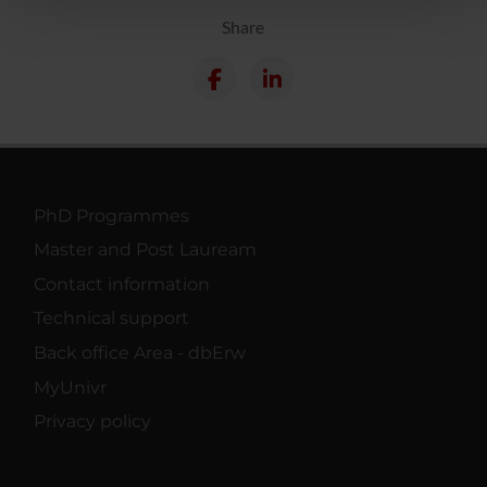
pubblicità e social media, i quali potrebbero combinarle
Share
con altre informazioni che hai fornito loro o che hanno
raccolto dal tuo utilizzo dei loro servizi.
PhD Programmes
Master and Post Lauream
Contact information
Technical support
Back office Area - dbErw
MyUnivr
Privacy policy